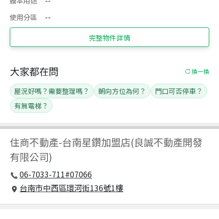
謄本用途
--
使用分區
--
完整物件詳情
大家都在問
換一換
屋況好嗎？需要整理嗎？
朝向方位為何？
門口可否停車？
有無電梯？
住商不動產
-
台南星鑽加盟店(良誠不動產開發
有限公司)
06-7033-711#07066
台南市中西區環河街136號1樓