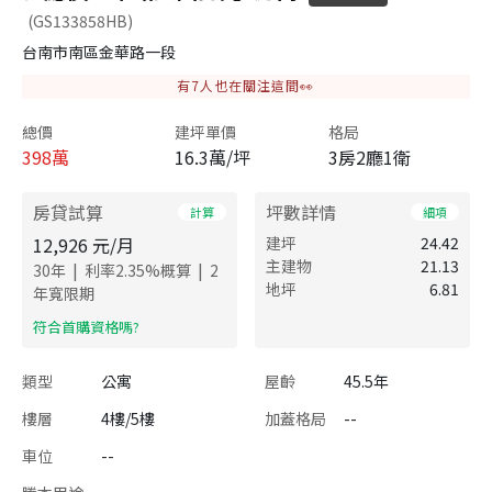
(GS133858HB)
台南市南區金華路一段
有
7
人也在關注這間👀
總價
建坪單價
格局
398
萬
16.3萬/坪
3房2廳1衛
房貸試算
坪數詳情
計算
細項
12,926
元/月
建坪
24.42
主建物
21.13
|
|
30
年
利率
2.35
%概算
2
地坪
6.81
年寬限期
​符合首購資格嗎?
類型
公寓
屋齡
45.5年
樓層
4樓/5樓
加蓋格局
--
車位
--