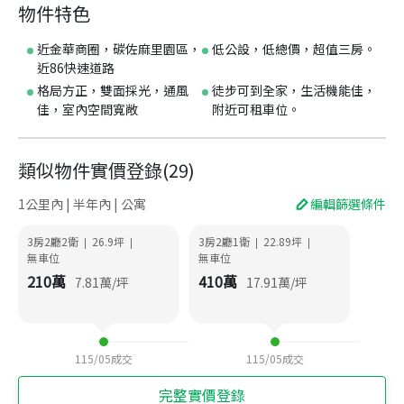
物件特色
近金華商圈，碳佐麻里園區，
低公設，低總價，超值三房。
近86快速道路
格局方正，雙面採光，通風
徒步可到全家，生活機能佳，
佳，室內空間寬敞
附近可租車位。
類似物件實價登錄
(
29
)
1公里內 | 半年內 | 公寓
編輯篩選條件
3房2廳2衛
26.9
坪
3房2廳1衛
22.89
坪
|
|
|
|
無車位
無車位
210
萬
410
萬
7.81
萬/坪
17.91
萬/坪
115/05
成交
115/05
成交
完整實價登錄