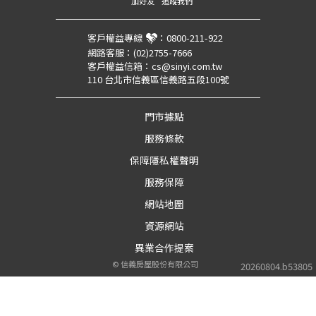
加好友
追蹤我們
客戶權益專線
：
0800-211-922
網路客服：
(02)2755-7666
客戶權益信箱：
cs@sinyi.com.tw
110 台北市信義區信義路五段100號
門市據點
服務條款
保障隱私權聲明
服務保障
網站地圖
資源網站
異業合作提案
©
信義房屋股份有限公司
20260804.b53805