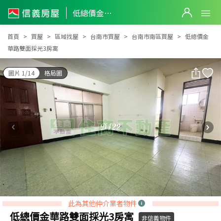
低總價金華路雙面採光3房寓
低總價金華路雙面採光3房寓
首頁
買屋
區域找屋
台南市買屋
台南市南區買屋
低總價金
華路雙面採光3房寓
圖片 1/14
格局圖
此為其他仲介業者物件
低總價金華路雙面採光3房寓
非信義物件