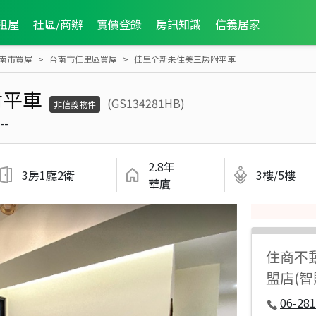
租屋
社區/商辦
實價登錄
房訊知識
信義居家
南市買屋
台南市佳里區買屋
佳里全新未住美三房附平車
附平車
(GS134281HB)
非信義物件
--
2.8年
3房1廳2衛
3樓/5樓
華廈
住商不
盟店(
06-281