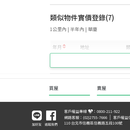
類似物件實價登錄
(
7
)
1公里內 | 半年內 | 華廈
買屋
賣屋
客戶權益專線
：
0800-211-922
網路客服：
(02)2755-7666
客戶權益
110 台北市信義區信義路五段100號
加好友
追蹤我們