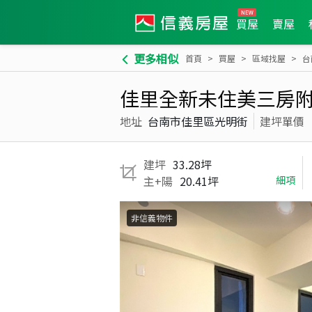
買屋
賣屋
更多相似
首頁
買屋
區域找屋
台
佳里全新未住美三房
地址
台南市佳里區光明街
建坪單價
建坪
33.28坪
主+陽
20.41坪
細項
非信義物件