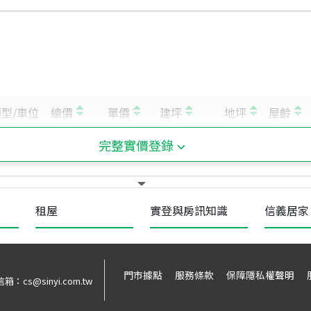
完整實價登錄
租屋
實登與房訊知識
信義居家
門市據點
服務條款
保障隱私權聲明
信箱：
cs@sinyi.com.tw