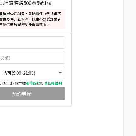
北區育德路500巷5號1樓
義房屋受託銷售，各項責任（包括但不
實性及仲介義務等）概由各該受託業者
不屬信義房屋控制及負責範圍。
可(9:00-21:00)
示您已同意本站
服務條款
與
隱私權聲明
預約看屋