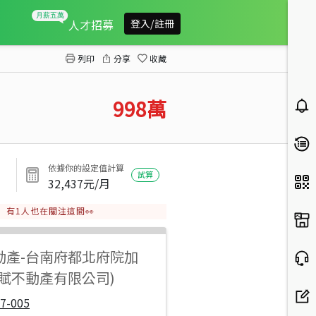
佳里全新未住美三房附平車
人才招募
登入/註冊
列印
分享
收藏
998
萬
依據你的設定值計算
試算
32,437
元/月
有
1
人也在關注這間👀
動產
-
台南府都北府院加
智賦不動產有限公司)
7-005