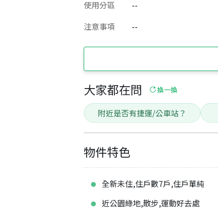
使用分區
--
注意事項
--
大家都在問
換一換
附近是否有捷運/公車站？
物件特色
全新未住,住戶數7戶,住戶單純
近公園綠地,散步,運動好去處