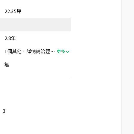
22.35坪
2.8年
1個其他，詳情請洽經紀人員
更多
無
3