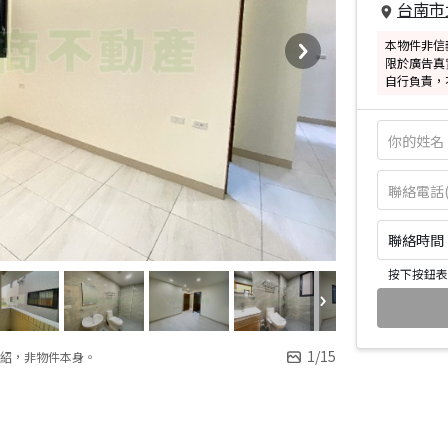
台南市
本物件非信
限於廣告真
自行負責，
聯絡時間：皆
按下按鈕表
1
/
15
紹，非物件本身。