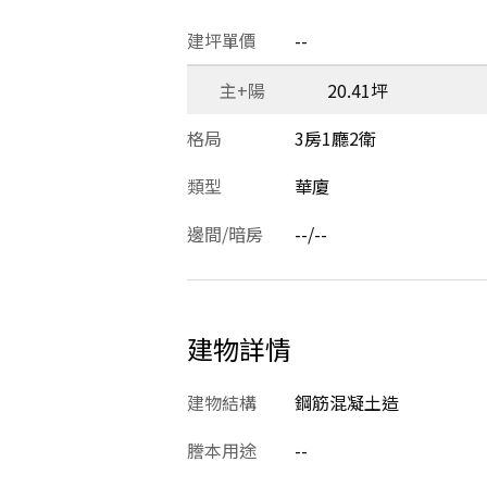
建坪單價
--
主+陽
20.41坪
格局
3房1廳2衛
類型
華廈
邊間/暗房
--/--
建物詳情
建物結構
鋼筋混凝土造
謄本用途
--