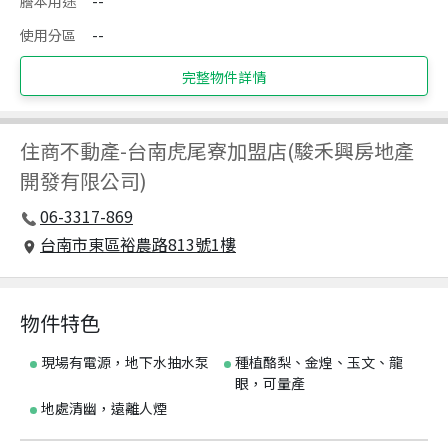
謄本用途
--
使用分區
--
完整物件詳情
住商不動產
-
台南虎尾寮加盟店(駿禾興房地產
開發有限公司)
06-3317-869
台南市東區裕農路813號1樓
物件特色
現場有電源，地下水抽水泵
種植酪梨、金煌、玉文、龍
眼，可量產
地處清幽，遠離人煙