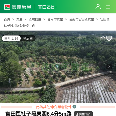
官田區社子段果園6.4分5m路
官田區社子段果園6.4分5m路
首頁
買屋
區域找屋
台南市買屋
台南市官田區買屋
官田區
社子段果園6.4分5m路
圖片 1/16
格局圖
此為其他仲介業者物件
官田區社子段果園6.4分5m路
非信義物件