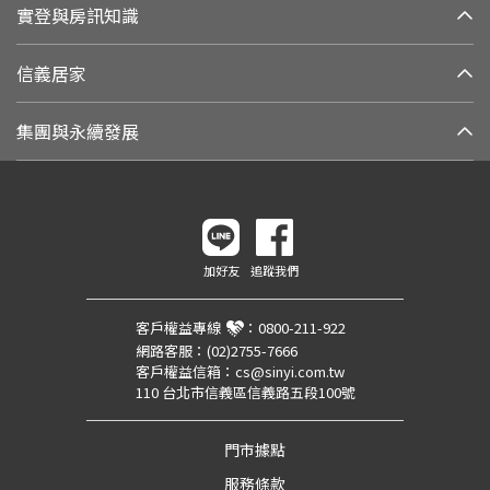
實登與房訊知識
信義居家
集團與永續發展
加好友
追蹤我們
客戶權益專線
：
0800-211-922
網路客服：
(02)2755-7666
客戶權益信箱：
cs@sinyi.com.tw
110 台北市信義區信義路五段100號
門市據點
服務條款