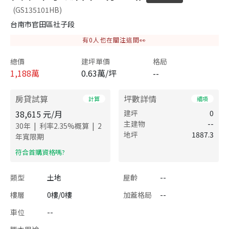
(GS135101HB)
台南市官田區社子段
有
0
人也在關注這間👀
總價
建坪單價
格局
1,188
萬
0.63萬/坪
--
房貸試算
坪數詳情
計算
細項
38,615
元/月
建坪
0
主建物
--
|
|
30
年
利率
2.35
%概算
2
地坪
1887.3
年寬限期
​符合首購資格嗎?
類型
土地
屋齡
--
樓層
0樓/0樓
加蓋格局
--
車位
--