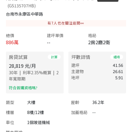
(GS135707HB)
台南市永康區中華路
有
7
人也在關注這間👀
總價
建坪單價
格局
886
萬
--
2房2廳2衛
房貸試算
坪數詳情
計算
細項
28,819
元/月
建坪
41.56
主建物
26.61
|
|
30
年
利率
2.35
%概算
2
地坪
5.91
年寬限期
​符合首購資格嗎?
類型
大樓
屋齡
36.2年
樓層
8樓/12樓
加蓋格局
--
車位
1個坡道機械