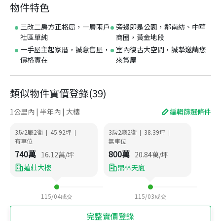
物件特色
三改二房方正格局，一層兩戶
旁邊即是公園，鄰南紡、中華
社區單純
商圈，黃金地段
一手屋主起家厝，誠意售屋，
室內復古大空間，誠摯邀請您
價格實在
來賞屋
類似物件實價登錄
(
39
)
1公里內 | 半年內 | 大樓
編輯篩選條件
3房2廳2衛
45.92
坪
3房2廳2衛
38.39
坪
|
|
|
|
有車位
無車位
740
萬
800
萬
16.12
萬/坪
20.84
萬/坪
蓮莊大樓
鼎林天廈
115/04
成交
115/03
成交
完整實價登錄