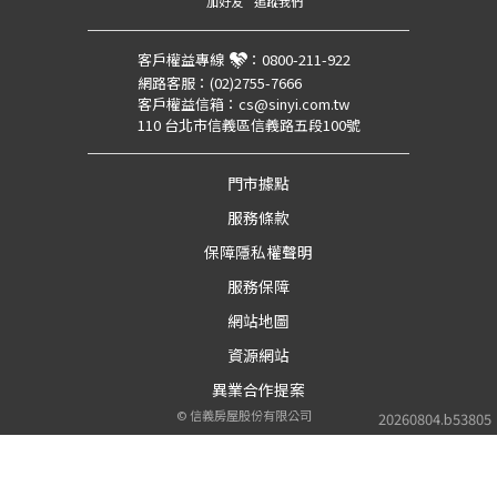
加好友
追蹤我們
客戶權益專線
：
0800-211-922
網路客服：
(02)2755-7666
客戶權益信箱：
cs@sinyi.com.tw
110 台北市信義區信義路五段100號
門市據點
服務條款
保障隱私權聲明
服務保障
網站地圖
資源網站
異業合作提案
©
信義房屋股份有限公司
20260804.b53805