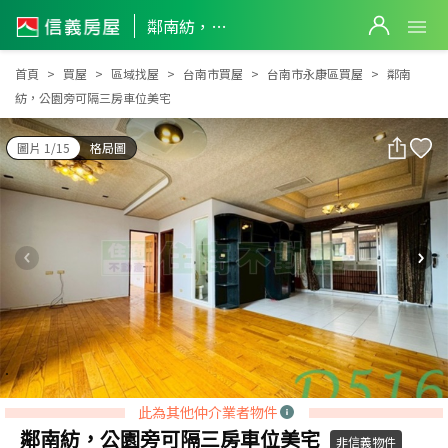
鄰南紡，公園旁可隔三房車位美宅
鄰南紡，公園旁可隔三房車位美宅
首頁
買屋
區域找屋
台南市買屋
台南市永康區買屋
鄰南
紡，公園旁可隔三房車位美宅
圖片 1/15
格局圖
此為其他仲介業者物件
鄰南紡，公園旁可隔三房車位美宅
非信義物件