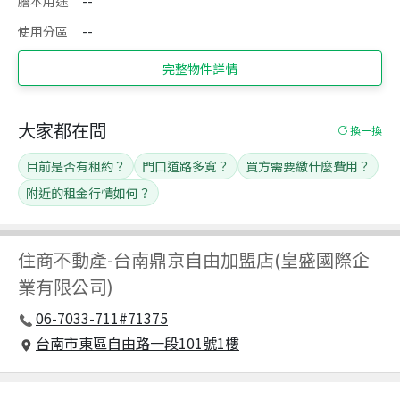
謄本用途
--
使用分區
--
完整物件詳情
大家都在問
換一換
目前是否有租約？
門口道路多寬？
買方需要繳什麼費用？
附近的租金行情如何？
住商不動產
-
台南鼎京自由加盟店(皇盛國際企
業有限公司)
06-7033-711#71375
台南市東區自由路一段101號1樓