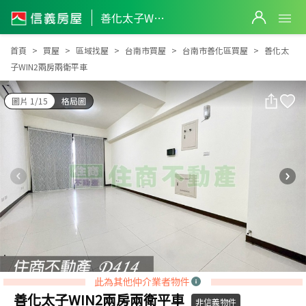
善化太子WIN2兩房兩衛平車
善化太子WIN2兩房兩衛平車
首頁
買屋
區域找屋
台南市買屋
台南市善化區買屋
善化太
子WIN2兩房兩衛平車
圖片 1/15
格局圖
此為其他仲介業者物件
善化太子WIN2兩房兩衛平車
非信義物件