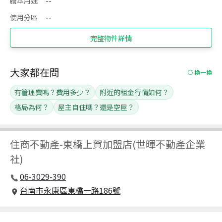
謄本用途
--
使用分區
--
完整物件詳情
大家都在問
換一換
有管理費嗎？費用多少？
附近的租金行情如何？
格局為何？
屋主自住嗎？還是空屋？
住商不動產
-
東橋上賀加盟店(世暉不動產企業
社)
06-3029-390
台南市永康區東橋一路186號