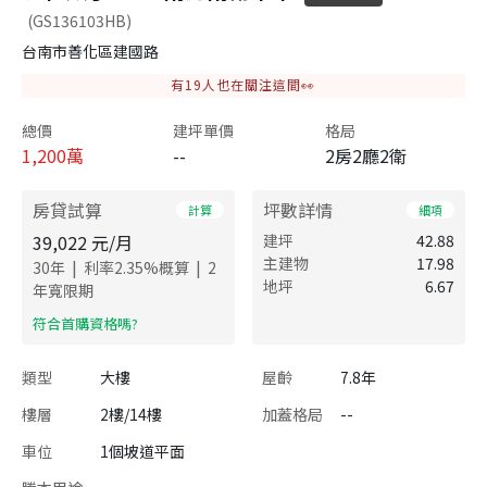
(GS136103HB)
台南市善化區建國路
有
19
人也在關注這間👀
總價
建坪單價
格局
1,200
萬
--
2房2廳2衛
房貸試算
坪數詳情
計算
細項
39,022
元/月
建坪
42.88
主建物
17.98
|
|
30
年
利率
2.35
%概算
2
地坪
6.67
年寬限期
​符合首購資格嗎?
類型
大樓
屋齡
7.8年
樓層
2樓/14樓
加蓋格局
--
車位
1個坡道平面