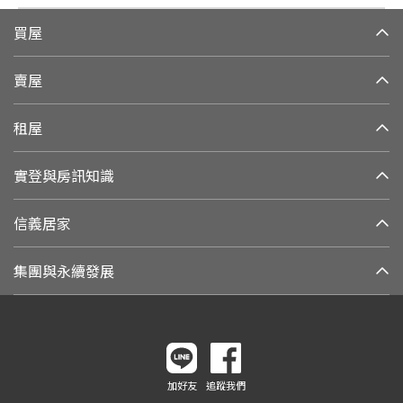
買屋
賣屋
租屋
實登與房訊知識
信義居家
集團與永續發展
加好友
追蹤我們