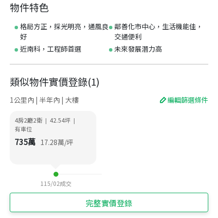
物件特色
格局方正，採光明亮，通風良
鄰善化市中心，生活機能佳，
好
交通便利
近南科，工程師首選
未來發展潛力高
類似物件實價登錄
(
1
)
1公里內 | 半年內 | 大樓
編輯篩選條件
4房2廳2衛
42.54
坪
|
|
有車位
735
萬
17.28
萬/坪
115/02
成交
完整實價登錄