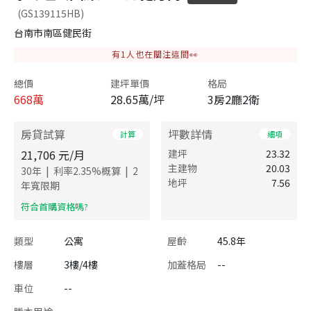
(GS139115HB)
台南市南區健民街
有
1
人也在關注這間👀
總價
建坪單價
格局
668
萬
28.65萬/坪
3房2廳2衛
房貸試算
坪數詳情
計算
細項
21,706
元/月
建坪
23.32
主建物
20.03
|
|
30
年
利率
2.35
%概算
2
地坪
7.56
年寬限期
​符合首購資格嗎?
類型
公寓
屋齡
45.8年
樓層
3樓/4樓
加蓋格局
--
車位
--