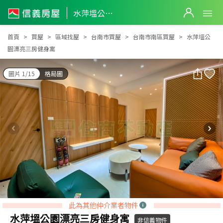
水萍塭公園漂亮三房健身寓
水萍塭公園漂亮三房健身寓
首頁
買屋
區域找屋
台南市買屋
台南市南區買屋
水萍塭公
園漂亮三房健身寓
圖片 1/15
格局圖
此為其他仲介業者物件
水萍塭公園漂亮三房健身寓
非信義物件