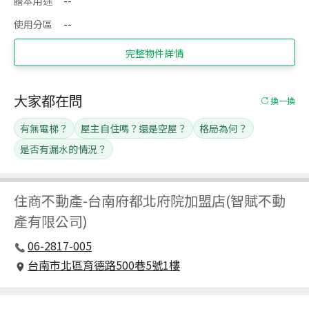
謄本用途
--
使用分區
--
完整物件詳情
大家都在問
換一換
有無電梯？
屋主自住嗎？還是空屋？
格局為何？
是否有漏水的情況？
住商不動產
-
台南府都北府院加盟店(智賦不動
產有限公司)
06-2817-005
台南市北區育德路500巷5號1樓