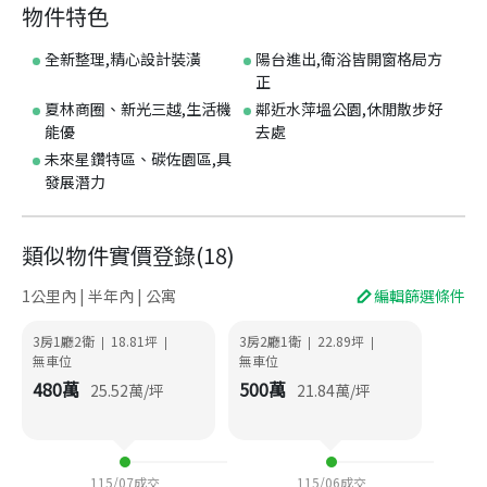
物件特色
全新整理,精心設計裝潢
陽台進出,衛浴皆開窗格局方
正
夏林商圈、新光三越,生活機
鄰近水萍塭公園,休閒散步好
能優
去處
未來星鑽特區、碳佐園區,具
發展潛力
類似物件實價登錄
(
18
)
1公里內 | 半年內 | 公寓
編輯篩選條件
3房1廳2衛
18.81
坪
3房2廳1衛
22.89
坪
|
|
|
|
無車位
無車位
480
萬
500
萬
25.52
萬/坪
21.84
萬/坪
115/07
成交
115/06
成交