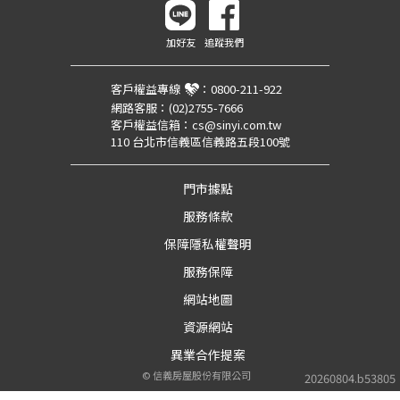
加好友
追蹤我們
客戶權益專線
：
0800-211-922
網路客服：
(02)2755-7666
客戶權益信箱：
cs@sinyi.com.tw
110 台北市信義區信義路五段100號
門市據點
服務條款
保障隱私權聲明
服務保障
網站地圖
資源網站
異業合作提案
©
信義房屋股份有限公司
20260804.b53805