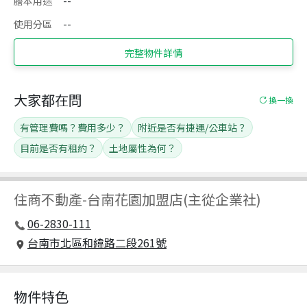
謄本用途
--
使用分區
--
完整物件詳情
大家都在問
換一換
有管理費嗎？費用多少？
附近是否有捷運/公車站？
目前是否有租約？
土地屬性為何？
住商不動產
-
台南花園加盟店(主從企業社)
06-2830-111
台南市北區和緯路二段261號
物件特色