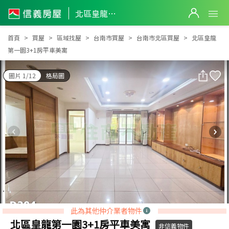
北區皇龍第一園3+1房平車美寓
北區皇龍第一園3+1房平車美寓
首頁
買屋
區域找屋
台南市買屋
台南市北區買屋
北區皇龍
第一園3+1房平車美寓
圖片 1/12
格局圖
此為其他仲介業者物件
北區皇龍第一園3+1房平車美寓
非信義物件