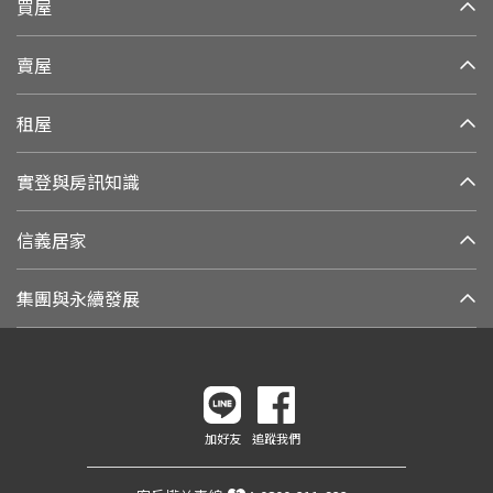
買屋
賣屋
租屋
實登與房訊知識
信義居家
集團與永續發展
加好友
追蹤我們