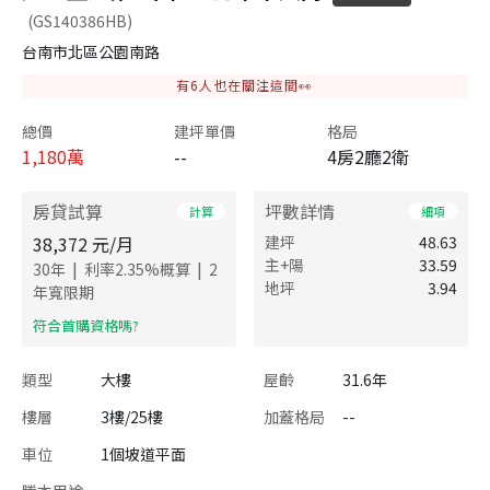
(GS140386HB)
台南市北區公園南路
有
6
人也在關注這間👀
總價
建坪單價
格局
1,180
萬
--
4房2廳2衛
房貸試算
坪數詳情
計算
細項
38,372
元/月
建坪
48.63
主+陽
33.59
|
|
30
年
利率
2.35
%概算
2
地坪
3.94
年寬限期
​符合首購資格嗎?
類型
大樓
屋齡
31.6年
樓層
3樓/25樓
加蓋格局
--
車位
1個坡道平面