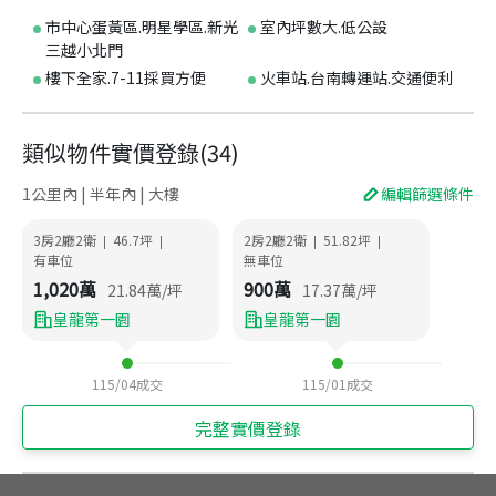
市中心蛋黃區.明星學區.新光
室內坪數大.低公設
三越小北門
樓下全家.7-11採買方便
火車站.台南轉運站.交通便利
類似物件實價登錄
(
34
)
1公里內 | 半年內 | 大樓
編輯篩選條件
3房2廳2衛
46.7
坪
2房2廳2衛
51.82
坪
|
|
|
|
有車位
無車位
1,020
萬
900
萬
21.84
萬/坪
17.37
萬/坪
皇龍第一園
皇龍第一園
115/04
成交
115/01
成交
完整實價登錄