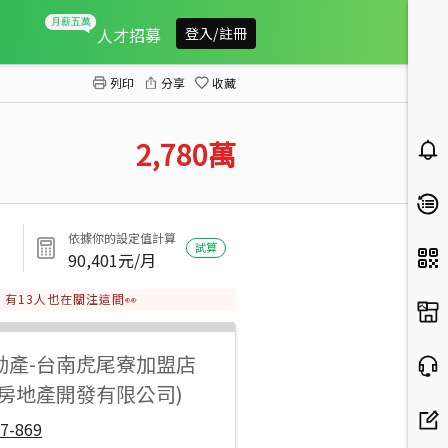
安南質感大面寬電梯雙車墅
人才招募
登入/註冊
列印
分享
收藏
2,780
萬
依據你的設定值計算
試算
90,401
元/月
有
13
人也在關注這間👀
動產
-
台南虎尾寮加盟店
興房地產開發有限公司)
7-869