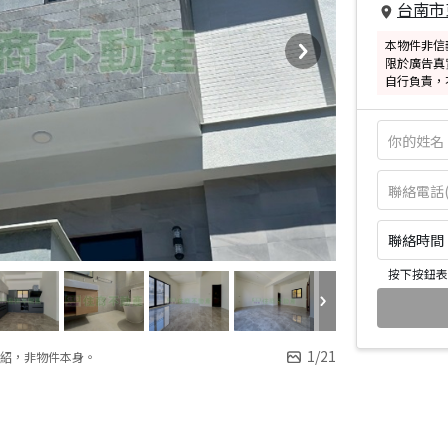
台南市
本物件非信
限於廣告真
自行負責，
聯絡時間：皆
按下按鈕表
1
/
21
紹，非物件本身。