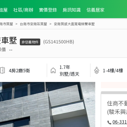
租屋
社區/商辦
實價登錄
房訊知識
信義居家
南市買屋
台南市安南區買屋
安南質感大面寬電梯雙車墅
雙車墅
(GS141500HB)
非信義物件
單價
--
1.7年
4房2廳5衛
1-4樓/4樓
別墅/透天
住商不
(駿禾
06-331