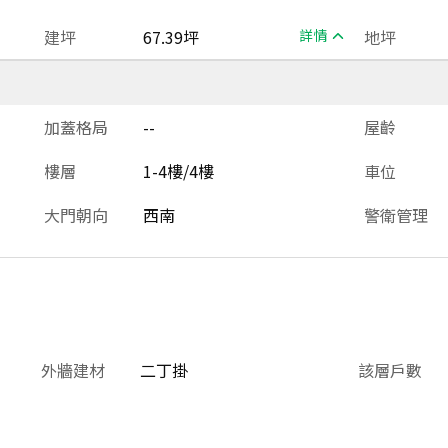
建坪
67.39坪
詳情
地坪
加蓋格局
--
屋齡
樓層
1-4樓/4樓
車位
大門朝向
西南
警衛管理
外牆建材
二丁掛
該層戶數