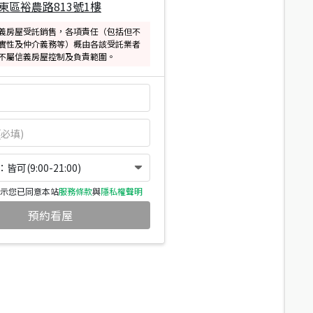
東區裕農路813號1樓
義房屋受託銷售，各項責任（包括但不
實性及仲介義務等）概由各該受託業者
不屬信義房屋控制及負責範圍。
可(9:00-21:00)
示您已同意本站
服務條款
與
隱私權聲明
預約看屋