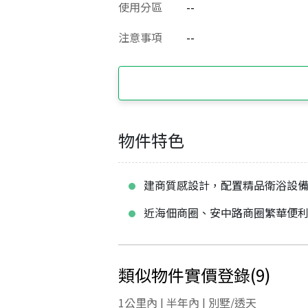
使用分區
--
注意事項
--
物件特色
建商質感設計，配置精品衛浴設
近海佃商圈、安中路商圈繁華便
類似物件實價登錄
(
9
)
1公里內 | 半年內 | 別墅/透天