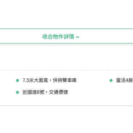
收合物件詳情
備
7.5米大面寬，併排雙車庫
靈活4
利
近國道8號，交通便捷