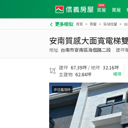
買屋
賣屋
更多相似
首頁
買屋
區域找屋
台
安南質感大面寬電梯
地址
台南市安南區海佃路二段
建坪
建坪
67.39坪
/ 地坪
32.16坪
主建物
62.84坪
細項
非信義物件