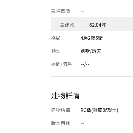
建坪單價
--
主建物
62.84坪
格局
4房2廳5衛
類型
別墅/透天
邊間/暗房
--/--
建物詳情
建物結構
RC造(鋼筋混凝土)
謄本用途
--