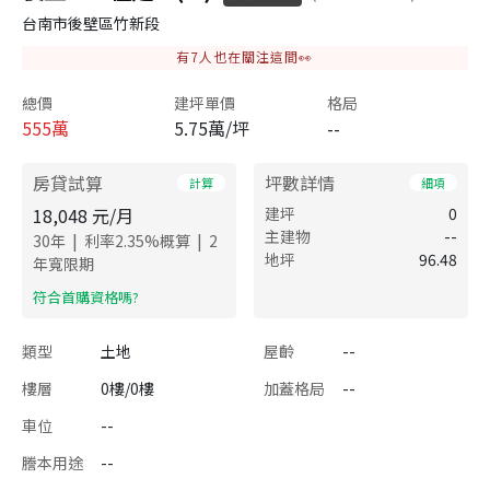
台南市後壁區竹新段
有
7
人也在關注這間👀
總價
建坪單價
格局
555
萬
5.75萬/坪
--
房貸試算
坪數詳情
計算
細項
18,048
元/月
建坪
0
主建物
--
|
|
30
年
利率
2.35
%概算
2
地坪
96.48
年寬限期
​符合首購資格嗎?
類型
土地
屋齡
--
樓層
0樓/0樓
加蓋格局
--
車位
--
謄本用途
--