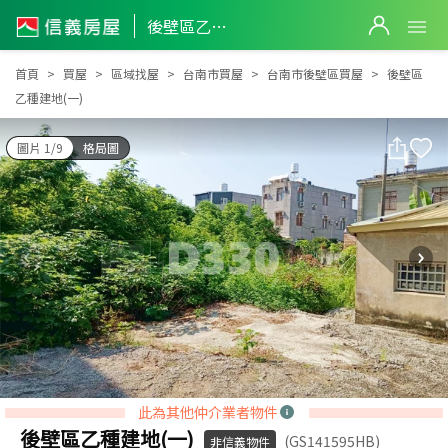
後壁區乙種建地(一)
後壁區乙種建地(一)
首頁
買屋
區域找屋
台南市買屋
台南市後壁區買屋
後壁區
乙種建地(一)
圖片 1/9
格局圖
此為其他仲介業者物件
後壁區乙種建地(一)
(GS141595HB)
非信義物件