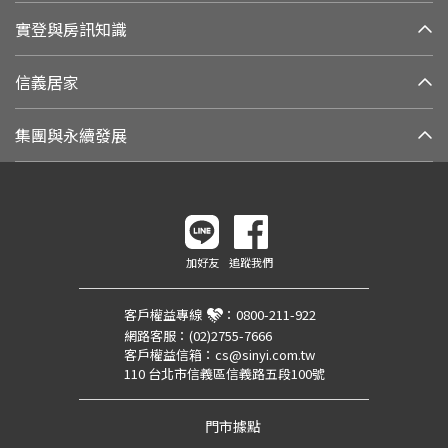
實登與房訊知識
信義居家
集團與永續發展
加好友
追蹤我們
客戶權益專線
：
0800-211-922
網路客服：
(02)2755-7666
客戶權益信箱：
cs@sinyi.com.tw
110 台北市信義區信義路五段100號
門市據點