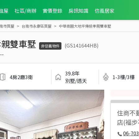
租屋
社區/商辦
實價登錄
房訊知識
信義居家
南市買屋
台南市永康區買屋
中華商圈大地坪傳統孝親雙車墅
孝親雙車墅
(GS141644HB)
非信義物件
--
39.8年
4房2廳3衛
1-3樓/3樓
別墅/透天
住商不
店(福
06-70