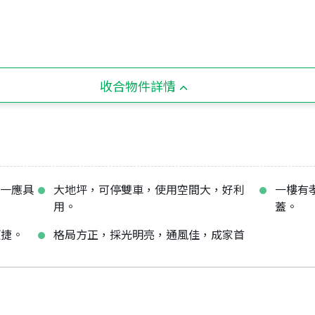
收合物件詳情
能一應具
大地坪，可停雙車，使用空間大，好利
一樓有
用。
蓋。
便捷。
格局方正，採光明亮，通風佳，成家首