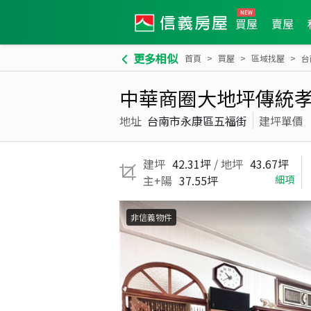
買屋
賣屋
更多相似
首頁
買屋
區域找屋
台
中華商圈大地坪傳統
地址
台南市永康區五福街
建坪單價
建坪
42.31坪
/ 地坪
43.67坪
主+陽
37.55坪
細項
非信義物件