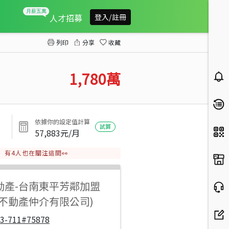
中華商圈大地坪傳統孝親雙車墅
人才招募
登入/註冊
列印
分享
收藏
1,780
萬
依據你的設定值計算
試算
57,883
元/月
有
4
人也在關注這間👀
動產
-
台南東平芳鄰加盟
步不動產仲介有限公司)
33-711#75878