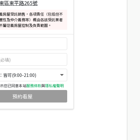
東區東平路265號
義房屋受託銷售，各項責任（包括但不
實性及仲介義務等）概由各該受託業者
不屬信義房屋控制及負責範圍。
可(9:00-21:00)
示您已同意本站
服務條款
與
隱私權聲明
預約看屋