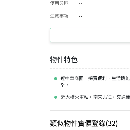
使用分區
--
注意事項
--
物件特色
近中華商圈，採買便利，生活機
全。
近大橋火車站，南來北往，交通
類似物件實價登錄
(
32
)