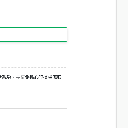
孝親房，長輩免擔心爬樓梯傷膝