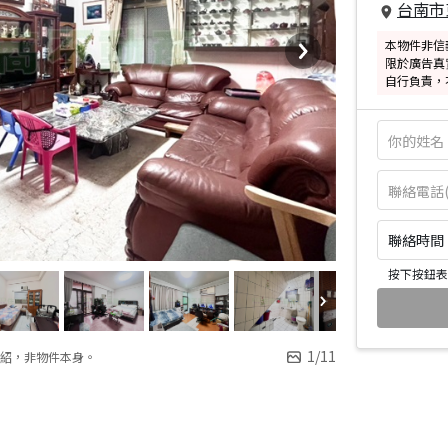
台南市
本物件非信
限於廣告真
自行負責，
聯絡時間：皆
按下按鈕表
1
/
11
紹，非物件本身。