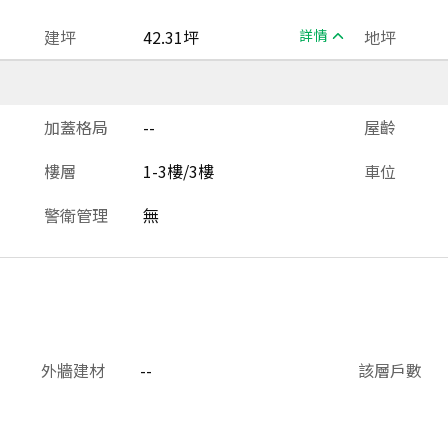
建坪
42.31坪
詳情
地坪
加蓋格局
--
屋齡
樓層
1-3樓/3樓
車位
警衛管理
無
外牆建材
--
該層戶數