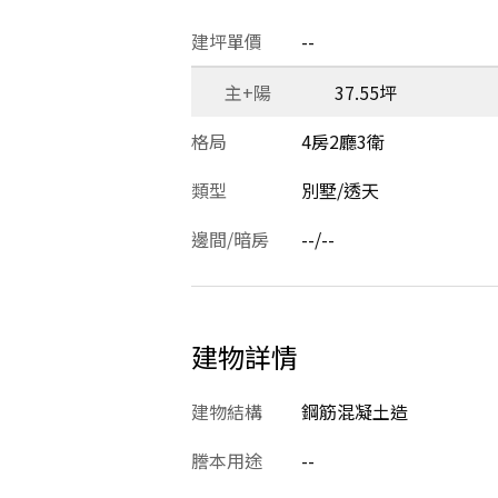
建坪單價
--
主+陽
37.55坪
格局
4房2廳3衛
類型
別墅/透天
邊間/暗房
--/--
建物詳情
建物結構
鋼筋混凝土造
謄本用途
--