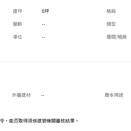
建坪
0坪
格局
屋齡
--
類型
車位
--
邊間/暗房
外牆建材
--
謄本用途
令，能否取得須俟建管機關審核結果。