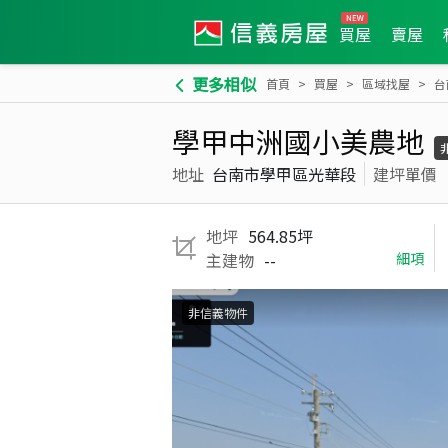
買屋
賣屋
更多相似
首頁
買屋
區域找屋
台
學甲中洲國小美農地
地址
台南市學甲區光華段
建坪單價
地坪
564.85坪
主建物
--
細項
非信義物件