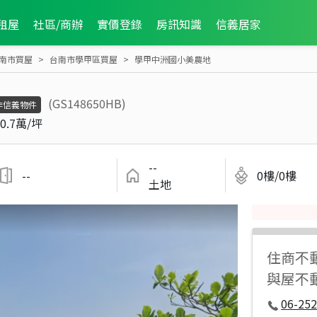
租屋
社區/商辦
實價登錄
房訊知識
信義居家
南市買屋
台南市學甲區買屋
學甲中洲國小美農地
(GS148650HB)
非信義物件
0.7萬/坪
--
--
0樓/0樓
土地
住商不
與屋不
06-252