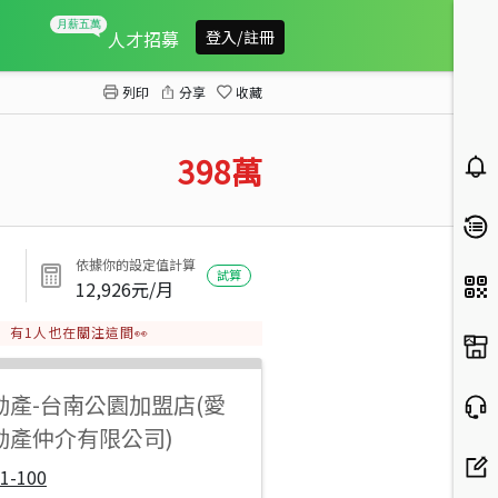
學甲中洲國小美農地
人才招募
登入/註冊
列印
分享
收藏
398
萬
依據你的設定值計算
試算
12,926
元/月
有
1
人也在關注這間👀
動產
-
台南公園加盟店(愛
動產仲介有限公司)
1-100