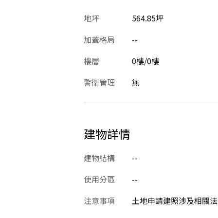
地坪
564.85坪
加蓋格局
--
樓層
0樓/0樓
警衛管理
無
建物詳情
建物結構
--
使用分區
--
注意事項
土地申請建照涉及相關法