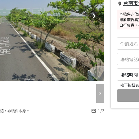
台南市
本物件非信
限於廣告真
自行負責，
聯絡時間：皆
按下按鈕表
1
/
2
紹，非物件本身。