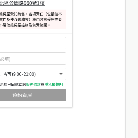
北區公園路960號1樓
義房屋受託銷售，各項責任（包括但不
實性及仲介義務等）概由各該受託業者
不屬信義房屋控制及負責範圍。
可(9:00-21:00)
示您已同意本站
服務條款
與
隱私權聲明
預約看屋