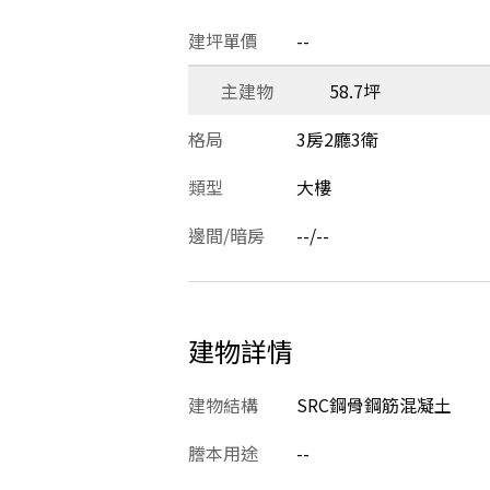
建坪單價
--
主建物
58.7坪
格局
3房2廳3衛
類型
大樓
邊間/暗房
--/--
建物詳情
建物結構
SRC鋼骨鋼筋混凝土
謄本用途
--