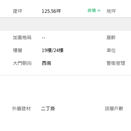
建坪
125.56坪
詳情
地坪
加蓋格局
--
屋齡
樓層
19樓/24樓
車位
大門朝向
西南
警衛管理
外牆建材
二丁掛
該層戶數