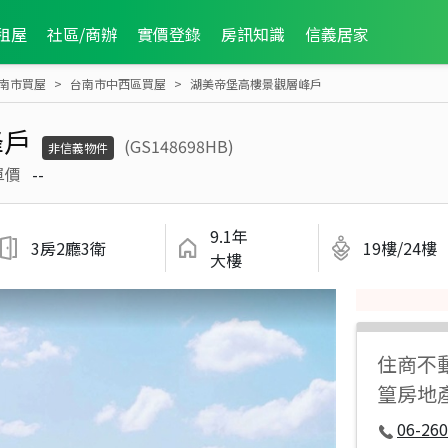
租屋
社區/商辦
實價登錄
房訊知識
信義居家
南市買屋
台南市中西區買屋
湖美帝堡高樓景觀層峰戶
峰戶
(GS148698HB)
非信義物件
單價
--
9.1年
3房2廳3衛
19樓/24樓
大樓
住商不
篁房地
06-260