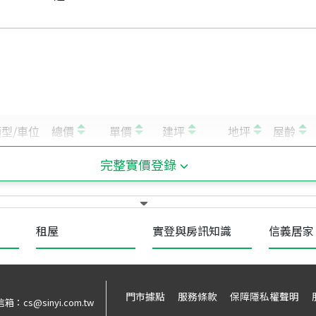
完整實價登錄
租屋
實登與房訊知識
信義居家
門市據點
服務條款
保障隱私權聲明
信箱：
cs@sinyi.com.tw