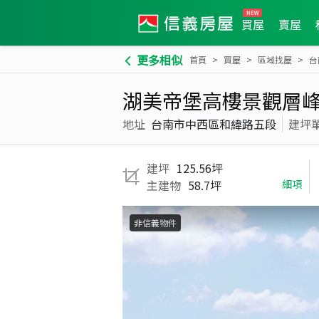
買屋
賣屋
更多相似
首頁
買屋
區域找屋
台
湖美帝堡高樓景觀層
地址
台南市中西區和緯路五段
建坪
建坪
125.56坪
主建物
58.7坪
細項
非信義物件