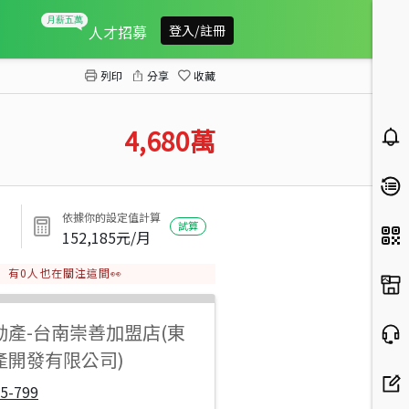
湖美帝堡高樓景觀層峰戶
人才招募
登入/註冊
列印
分享
收藏
4,680
萬
依據你的設定值計算
試算
152,185
元/月
有
0
人也在關注這間👀
動產
-
台南崇善加盟店(東
產開發有限公司)
5-799