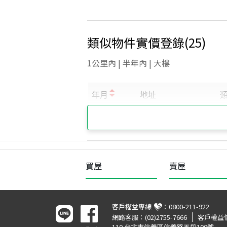
類似物件實價登錄
(
25
)
1公里內 | 半年內 | 大樓
買屋
賣屋
客戶權益專線
：
0800-211-922
網路客服：
(02)2755-7666
客戶權益
110 台北市信義區信義路五段100號