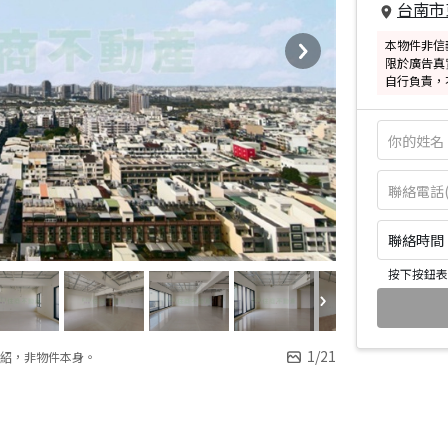
台南市
本物件非信
限於廣告真
自行負責，
聯絡時間：皆
按下按鈕表
1
/
21
紹，非物件本身。