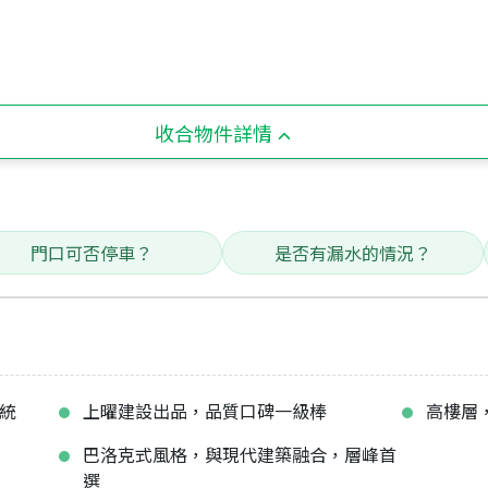
收合物件詳情
門口可否停車？
是否有漏水的情況？
系統
上曜建設出品，品質口碑一級棒
高樓層
圈
巴洛克式風格，與現代建築融合，層峰首
選