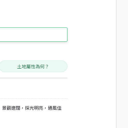
土地屬性為何？
，景觀遼闊，採光明亮，通風佳