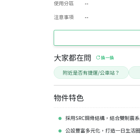
使用分區
--
注意事項
--
大家都在問
換一換
附近是否有捷運/公車站？
物件特色
採用SRC鋼骨結構，結合雙制震
公設豐富多元化，打造一日生活