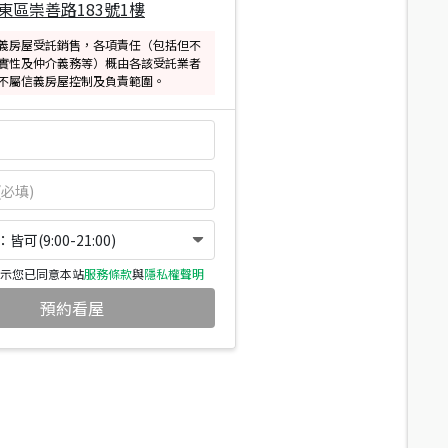
東區崇善路183號1樓
義房屋受託銷售，各項責任（包括但不
實性及仲介義務等）概由各該受託業者
不屬信義房屋控制及負責範圍。
可(9:00-21:00)
示您已同意本站
服務條款
與
隱私權聲明
預約看屋