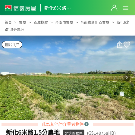
新化6米路1.5分農地
新化6米路1.5分農地
首頁
買屋
區域找屋
台南市買屋
台南市新化區買屋
新化6米
路1.5分農地
圖片 1/7
此為其他仲介業者物件
新化6米路1.5分農地
(GS148758HB)
非信義物件