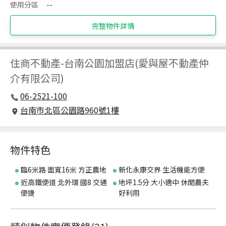
使用分區
--
完整物件詳情
住商不動產
-
台南公園加盟店(愛與屋不動產仲
介有限公司)
06-2521-100
台南市北區公園路960號1樓
物件特色
臨6米路 面寬16米 方正農地
新化永康交界 生活機能方便
近高鐵便道 北外環 國8 交通
地坪1.5分 大小適中 休閒農夫
便捷
好利用