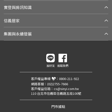
實登與房訊知識
信義居家
集團與永續發展
加好友
追蹤我們
客戶權益專線
：
0800-211-922
網路客服：
(02)2755-7666
客戶權益信箱：
cs@sinyi.com.tw
110 台北市信義區信義路五段100號
門市據點