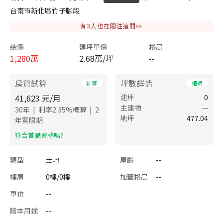
台南市新化區竹子腳段
有
3
人也在關注這間👀
總價
建坪單價
格局
1,280
萬
2.68萬/坪
--
房貸試算
坪數詳情
計算
細項
41,623
元/月
建坪
0
主建物
--
|
|
30
年
利率
2.35
%概算
2
地坪
477.04
年寬限期
​符合首購資格嗎?
類型
土地
屋齡
--
樓層
0樓/0樓
加蓋格局
--
車位
--
謄本用途
--