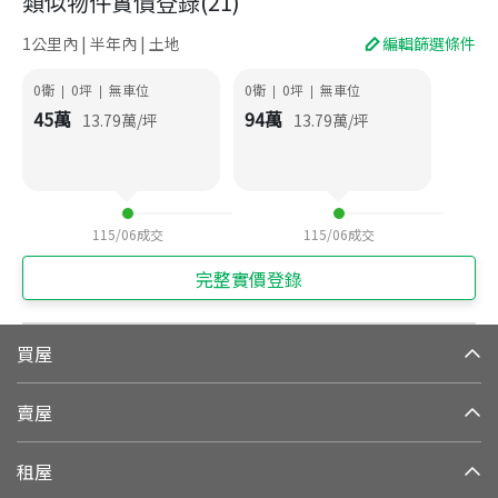
類似物件實價登錄
(
21
)
1公里內 | 半年內 | 土地
編輯篩選條件
0衛
0
坪
無車位
0衛
0
坪
無車位
|
|
|
|
45
萬
94
萬
13.79
萬/坪
13.79
萬/坪
115/06
成交
115/06
成交
完整實價登錄
買屋
賣屋
租屋