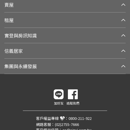
賣屋
租屋
實登與房訊知識
信義居家
集團與永續發展
加好友
追蹤我們
客戶權益專線
：
0800-211-922
網路客服：
(02)2755-7666
客戶權益信箱：
cs@sinyi.com.tw