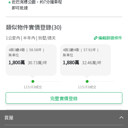
近巴克禮公園，約7分鐘車程
即可抵達
類似物件實價登錄
(
30
)
1公里內 | 半年內 | 別墅/透天
編輯篩選條件
4房3廳4衛
58.58
坪
4房2廳4衛
57.91
坪
|
|
|
|
無車位
無車位
1,800
萬
1,880
萬
30.73
萬/坪
32.46
萬/坪
115/03
成交
115/03
成交
完整實價登錄
買屋