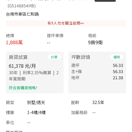
(GS148854HB)
台南市東區仁和路
有
9
人也在關注這間👀
總價
建坪單價
格局
1,888
萬
--
9房9衛
房貸試算
坪數詳情
計算
細項
61,378
元/月
建坪
56.33
主+陽
56.33
|
|
30
年
利率
2.35
%概算
2
地坪
21.38
年寬限期
​符合首購資格嗎?
類型
別墅/透天
屋齡
32.5年
樓層
1-4樓/4樓
加蓋格局
--
車位
--