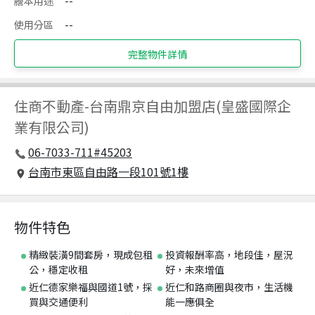
謄本用途
--
使用分區
--
完整物件詳情
住商不動產
-
台南鼎京自由加盟店(皇盛國際企
業有限公司)
06-7033-711#45203
台南市東區自由路一段101號1樓
物件特色
精緻裝潢9間套房，現成包租
投資報酬率高，地段佳，屋況
公，穩定收租
好，未來增值
近仁德家樂福與國道1號，採
近仁和路商圈與夜市，生活機
買與交通便利
能一應俱全