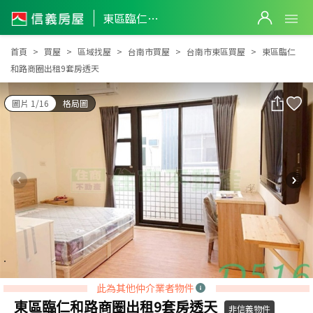
東區臨仁和路商圈出租9套房透天
東區臨仁和路商圈出租9套房透天
首頁
買屋
區域找屋
台南市買屋
台南市東區買屋
東區臨仁
和路商圈出租9套房透天
圖片 1/16
格局圖
此為其他仲介業者物件
東區臨仁和路商圈出租9套房透天
非信義物件