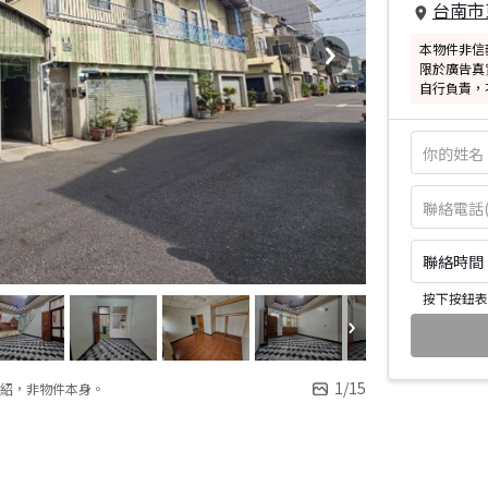
台南市
本物件非信
限於廣告真
自行負責，
聯絡時間：皆
按下按鈕表
1
/
15
紹，非物件本身。