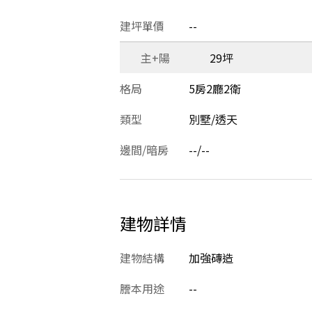
建坪單價
--
主+陽
29坪
格局
5房2廳2衛
類型
別墅/透天
邊間/暗房
--/--
建物詳情
建物結構
加強磚造
謄本用途
--