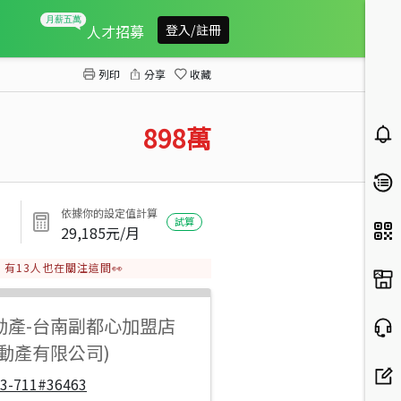
歸仁正8米路傳統孝親車庫透天
人才招募
登入/註冊
列印
分享
收藏
898
萬
依據你的設定值計算
試算
29,185
元/月
有
13
人也在關注這間👀
動產
-
台南副都心加盟店
動產有限公司)
33-711#36463