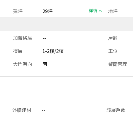
建坪
29坪
詳情
地坪
加蓋格局
--
屋齡
樓層
1-2樓/2樓
車位
大門朝向
南
警衛管理
外牆建材
--
該層戶數