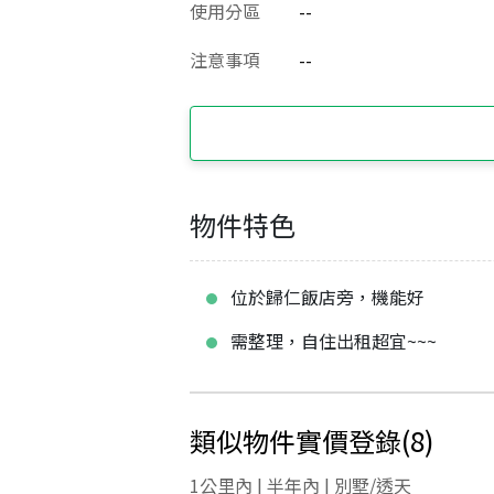
使用分區
--
注意事項
--
物件特色
位於歸仁飯店旁，機能好
需整理，自住出租超宜~~~
類似物件實價登錄
(
8
)
1公里內 | 半年內 | 別墅/透天