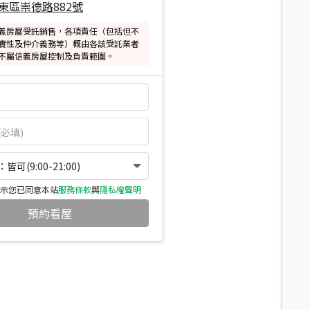
東區崇德路882號
義房屋受託銷售，各項責任（包括但不
實性及仲介義務等）概由各該受託業者
不屬信義房屋控制及負責範圍。
可(9:00-21:00)
示您已同意本站
服務條款
與
隱私權聲明
預約看屋