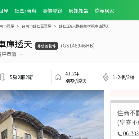
租屋
社區/商辦
實價登錄
房訊知識
信義居家
南市買屋
台南市歸仁區買屋
歸仁正8米路傳統孝親車庫透天
車庫透天
(GS148946HB)
非信義物件
建坪單價
--
41.2年
5房2廳2衛
1-2樓/2樓
別墅/透天
住商不
(皇睿不
06-70