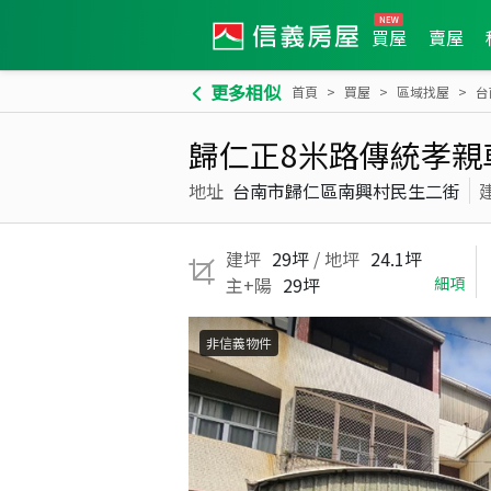
買屋
賣屋
更多相似
首頁
買屋
區域找屋
台
歸仁正8米路傳統孝親
地址
台南市歸仁區南興村民生二街
建坪
29坪
/ 地坪
24.1坪
主+陽
29坪
細項
非信義物件