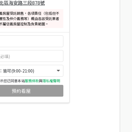
北區海安路三段878號
義房屋受託銷售，各項責任（包括但不
實性及仲介義務等）概由各該受託業者
不屬信義房屋控制及負責範圍。
可(9:00-21:00)
示您已同意本站
服務條款
與
隱私權聲明
預約看屋