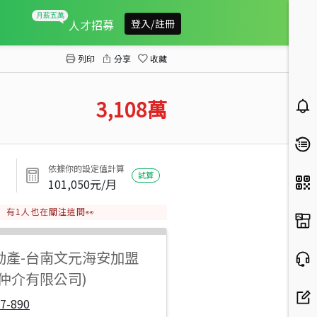
官田國小生活圈超值建地
人才招募
登入/註冊
列印
分享
收藏
3,108
萬
依據你的設定值計算
試算
101,050
元/月
有
1
人也在關注這間👀
動產
-
台南文元海安加盟
仲介有限公司)
7-890