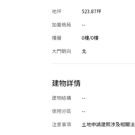
地坪
523.87坪
加蓋格局
--
樓層
0樓/0樓
大門朝向
北
建物詳情
建物結構
--
使用分區
--
注意事項
土地申請建照涉及相關法