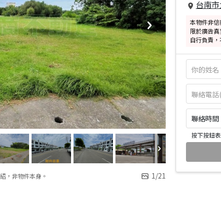
台南市
本物件非信
限於廣告真
自行負責，
聯絡時間：皆
按下按鈕表
1
/
21
紹，非物件本身。