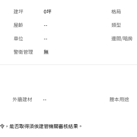
建坪
0坪
格局
屋齡
--
類型
車位
--
邊間/暗房
警衛管理
無
外牆建材
--
謄本用途
令，能否取得須俟建管機關審核結果。