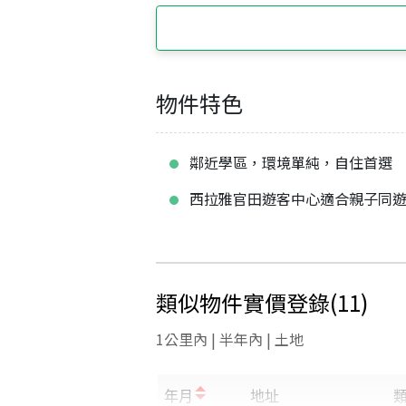
物件特色
鄰近學區，環境單純，自住首選
西拉雅官田遊客中心適合親子同
類似物件實價登錄
(
11
)
1公里內 | 半年內 | 土地