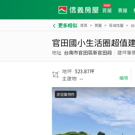
買屋
賣屋
更多相似
首頁
買屋
區域找屋
台
官田國小生活圈超值
地址
台南市官田區新官田段
建坪單
地坪
523.87坪
主建物
--
細項
非信義物件