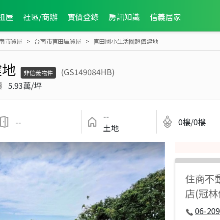
租屋
社區/商辦
實價登錄
房訊知識
信義居家
南市買屋
台南市官田區買屋
官田國小生活圈超值建地
建地
(GS149084HB)
非信義物件
價
5.93萬/坪
--
--
0樓/0樓
土地
住商不
店(冠林
06-209