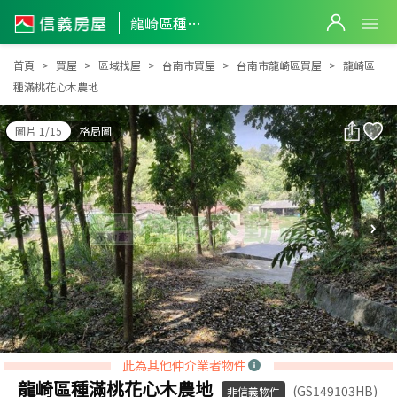
龍崎區種滿桃花心木農地
龍崎區種滿桃花心木農地
首頁
買屋
區域找屋
台南市買屋
台南市龍崎區買屋
龍崎區
種滿桃花心木農地
圖片 1/15
格局圖
此為其他仲介業者物件
龍崎區種滿桃花心木農地
(GS149103HB)
非信義物件