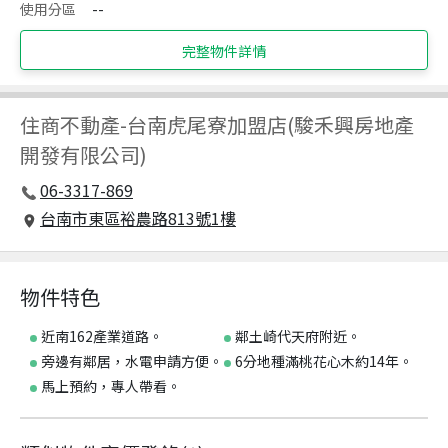
使用分區
--
完整物件詳情
住商不動產
-
台南虎尾寮加盟店(駿禾興房地產
開發有限公司)
06-3317-869
台南市東區裕農路813號1樓
物件特色
近南162產業道路。
鄰土崎代天府附近。
旁邊有鄰居，水電申請方便。
6分地種滿桃花心木約14年。
馬上預約，專人帶看。