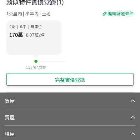
類似物件實價登錄
(
1
)
1公里內 | 半年內 | 土地
編輯篩選條件
0衛
0
坪
無車位
|
|
170
萬
0.07
萬/坪
115/04
成交
完整實價登錄
買屋
賣屋
租屋