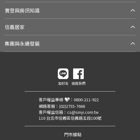
實登與房訊知識
信義居家
集團與永續發展
加好友
追蹤我們
客戶權益專線
：
0800-211-922
網路客服：
(02)2755-7666
客戶權益信箱：
cs@sinyi.com.tw
110 台北市信義區信義路五段100號
門市據點