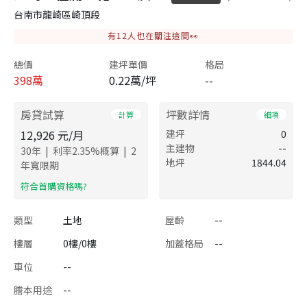
台南市龍崎區崎頂段
有
12
人也在關注這間👀
總價
建坪單價
格局
398
萬
0.22萬/坪
--
房貸試算
坪數詳情
計算
細項
12,926
元/月
建坪
0
主建物
--
|
|
30
年
利率
2.35
%概算
2
地坪
1844.04
年寬限期
​符合首購資格嗎?
類型
土地
屋齡
--
樓層
0樓/0樓
加蓋格局
--
車位
--
謄本用途
--