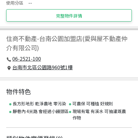
使用分區
--
完整物件詳情
住商不動產
-
台南公園加盟店(愛與屋不動產仲
介有限公司)
06-2521-100
台南市北區公園路960號1樓
物件特色
長方形地形 乾淨農地 零污染
可農保 可種植 好規則
靜巷內 4米路 會經過小饅頭區
現場有電 有溪水 可抽灌溉農
作物