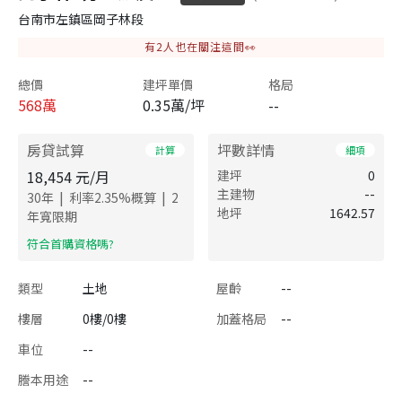
台南市左鎮區岡子林段
有
2
人也在關注這間👀
總價
建坪單價
格局
568
萬
0.35萬/坪
--
房貸試算
坪數詳情
計算
細項
18,454
元/月
建坪
0
主建物
--
|
|
30
年
利率
2.35
%概算
2
地坪
1642.57
年寬限期
​符合首購資格嗎?
類型
土地
屋齡
--
樓層
0樓/0樓
加蓋格局
--
車位
--
謄本用途
--