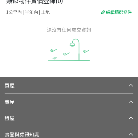
類似物件實價登錄
(
0
)
1公里內 | 半年內 | 土地
編輯篩選條件
還沒有任何成交資訊
買屋
賣屋
租屋
實登與房訊知識