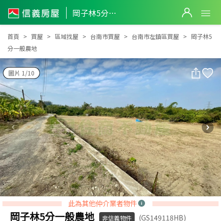
岡子林5分一般農地
岡子林5分一般農地
首頁
買屋
區域找屋
台南市買屋
台南市左鎮區買屋
岡子林5
分一般農地
圖片 1/10
此為其他仲介業者物件
岡子林5分一般農地
(GS149118HB)
非信義物件