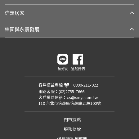
信義居家
集團與永續發展
加好友
追蹤我們
客戶權益專線
：
0800-211-922
網路客服：
(02)2755-7666
客戶權益信箱：
cs@sinyi.com.tw
110 台北市信義區信義路五段100號
門市據點
服務條款
保障隱私權聲明