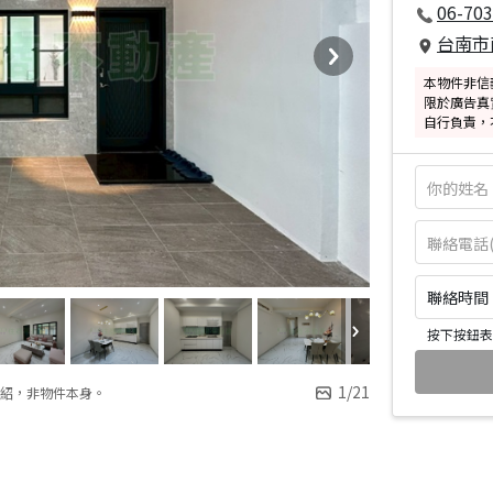
06-70
台南市
本物件非信
限於廣告真
自行負責，
聯絡時間：皆
按下按鈕表
1
/
21
紹，非物件本身。