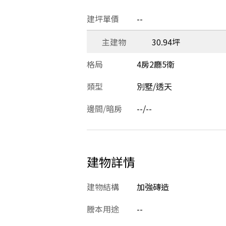
建坪單價
--
主建物
30.94坪
格局
4房2廳5衛
類型
別墅/透天
邊間/暗房
--/--
建物詳情
建物結構
加強磚造
謄本用途
--