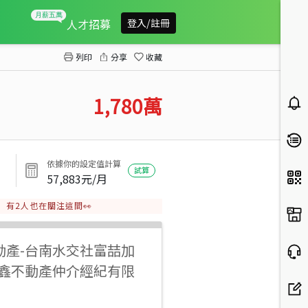
新興國小旁靜巷整新大套房車墅
人才招募
登入/註冊
列印
分享
收藏
1,780
萬
依據你的設定值計算
試算
57,883
元/月
有
2
人也在關注這間👀
動產
-
台南水交社富喆加
田鑫不動產仲介經紀有限