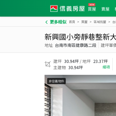
買屋
賣屋
更多相似
首頁
買屋
區域找屋
台
新興國小旁靜巷整新
地址
台南市南區健康路二段
建坪單
建坪
30.94坪
/ 地坪
23.37坪
主建物
30.94坪
細項
非信義物件