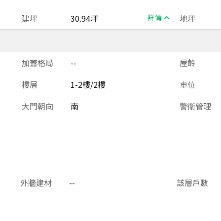
建坪
30.94坪
詳情
地坪
加蓋格局
--
屋齡
樓層
1-2樓/2樓
車位
大門朝向
南
警衛管理
外牆建材
--
該層戶數