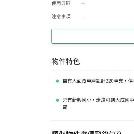
使用分區
--
注意事項
--
物件特色
自有大面寬車庫設計220車充，停
旁有新興國小，走路可到大成國
齊
類似物件實價登錄
(
27
)