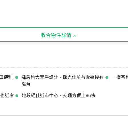
收合物件詳情
車便利
肆房皆大套房設計、採光佳前有露臺後有
一樓客
陽台
中也近家
地段絕佳近市中心、交通方便上86快