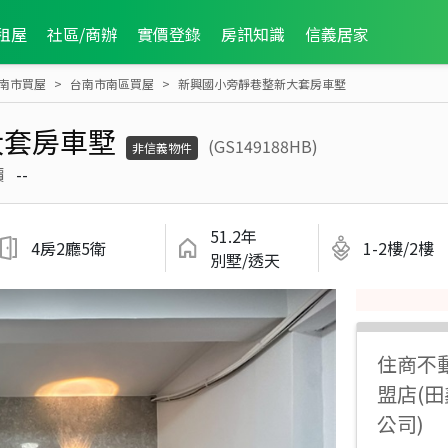
租屋
社區/商辦
實價登錄
房訊知識
信義居家
南市買屋
台南市南區買屋
新興國小旁靜巷整新大套房車墅
大套房車墅
(GS149188HB)
非信義物件
價
--
51.2年
4房2廳5衛
1-2樓/2樓
別墅/透天
住商不
盟店(
公司)