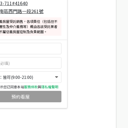
33-711#41640
南區西門路一段261號
義房屋受託銷售，各項責任（包括但不
實性及仲介義務等）概由各該受託業者
不屬信義房屋控制及負責範圍。
可(9:00-21:00)
示您已同意本站
服務條款
與
隱私權聲明
預約看屋