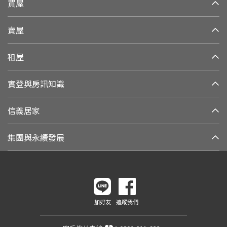
買屋
賣屋
租屋
實登與房訊知識
信義居家
集團與永續發展
加好友
追蹤我們