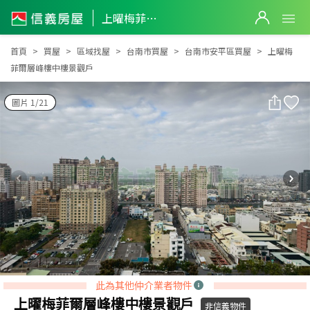
上曜梅菲爾層峰樓中樓景觀戶
上曜梅菲爾層峰樓中樓景觀戶
首頁
買屋
區域找屋
台南市買屋
台南市安平區買屋
上曜梅
菲爾層峰樓中樓景觀戶
圖片 1/21
此為其他仲介業者物件
上曜梅菲爾層峰樓中樓景觀戶
非信義物件