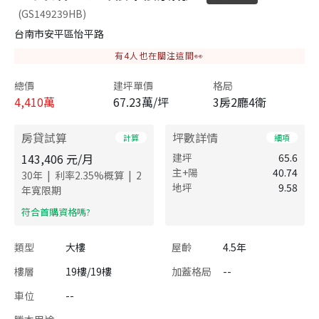
(GS149239HB)
台南市安平區怡平路
有
4
人也在關注這間👀
總價
建坪單價
格局
4,410
萬
67.23萬/坪
3房2廳4衛
房貸試算
坪數詳情
計算
細項
143,406
元/月
建坪
65.6
主+陽
40.74
|
|
30
年
利率
2.35
%概算
2
地坪
9.58
年寬限期
​符合首購資格嗎?
類型
大樓
屋齡
4.5年
樓層
19樓/19樓
加蓋格局
--
車位
--