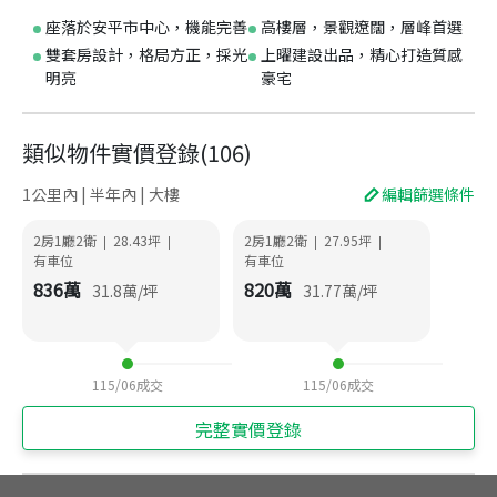
座落於安平市中心，機能完善
高樓層，景觀遼闊，層峰首選
雙套房設計，格局方正，採光
上曜建設出品，精心打造質感
明亮
豪宅
類似物件實價登錄
(
106
)
1公里內 | 半年內 | 大樓
編輯篩選條件
2房1廳2衛
28.43
坪
2房1廳2衛
27.95
坪
|
|
|
|
有車位
有車位
836
萬
820
萬
31.8
萬/坪
31.77
萬/坪
115/06
成交
115/06
成交
完整實價登錄