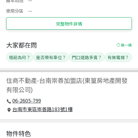
謄本用途
--
使用分區
--
完整物件詳情
大家都在問
換一換
格局為何？
是否帶有車位？
門口道路多寬？
有無電梯？
住商不動產
-
台南崇善加盟店(東篁房地產開發
有限公司)
06-2605-799
台南市東區崇善路183號1樓
物件特色