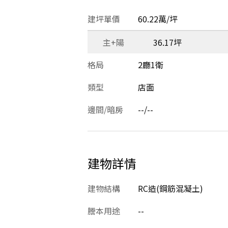
建坪單價
60.22萬/坪
主+陽
36.17坪
格局
2廳1衛
類型
店面
邊間/暗房
--/--
建物詳情
建物結構
RC造(鋼筋混凝土)
謄本用途
--