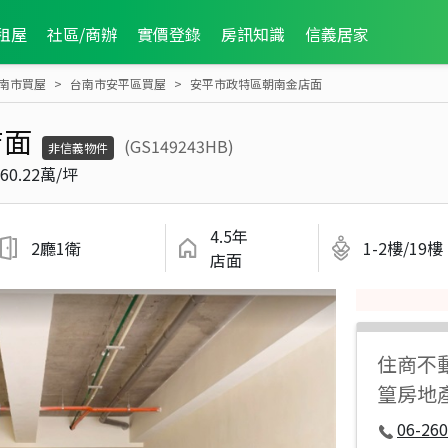
租屋
社區/商辦
實價登錄
房訊知識
信義居家
南市買屋
台南市安平區買屋
安平市政特區朝南金店面
店面
(GS149243HB)
非信義物件
60.22萬/坪
4.5年
2廳1衛
1-2樓/19樓
店面
住商不
篁房地
06-260