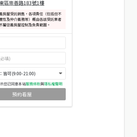
東區崇善路183號1樓
義房屋受託銷售，各項責任（包括但不
實性及仲介義務等）概由各該受託業者
不屬信義房屋控制及負責範圍。
可(9:00-21:00)
示您已同意本站
服務條款
與
隱私權聲明
預約看屋