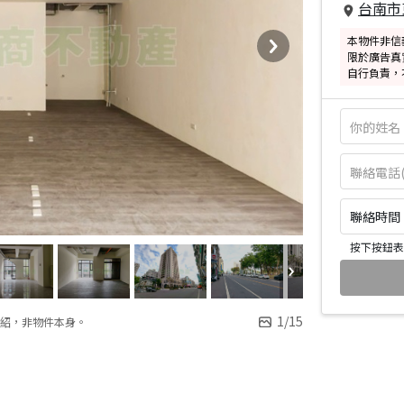
台南市
本物件非信
限於廣告真
自行負責，
聯絡時間：皆
按下按鈕表
1
/
15
紹，非物件本身。