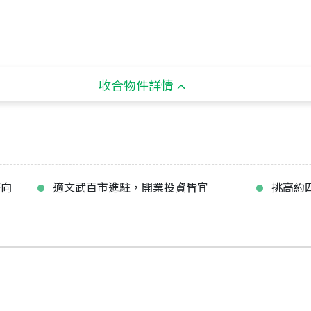
收合物件詳情
座向
適文武百市進駐，開業投資皆宜
挑高約