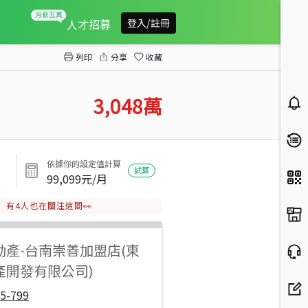
安平市政特區朝南金店面
人才招募
登入/註冊
列印
分享
收藏
3,048
萬
依據你的設定值計算
試算
99,099
元/月
有
4
人也在關注這間👀
動產
-
台南崇善加盟店(東
產開發有限公司)
5-799