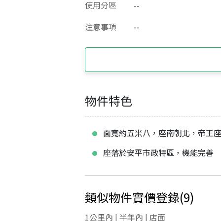
使用分區
--
注意事項
--
物件特色
面寬約五米八，座南朝北，帝王
座落於安平市政特區，機能完善
類似物件實價登錄
(
9
)
1公里內 | 半年內 | 店面