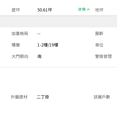
建坪
50.61坪
詳情
地坪
加蓋格局
--
屋齡
樓層
1-2樓/19樓
車位
大門朝向
南
警衛管理
外牆建材
二丁掛
該層戶數