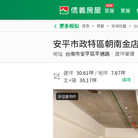
買屋
賣屋
更多相似
首頁
買屋
區域找屋
台
安平市政特區朝南金
地址
台南市安平區平通路
建坪單價
建坪
50.61坪
/ 地坪
7.67坪
主+陽
36.17坪
細項
非信義物件