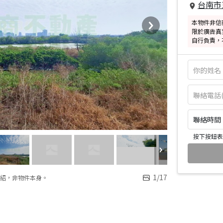
台南市
本物件非信
限於廣告真
自行負責，
聯絡時間：皆
按下按鈕表
1
/
17
紹，非物件本身。