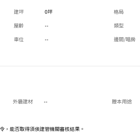
建坪
0坪
格局
屋齡
--
類型
車位
--
邊間/暗房
外牆建材
--
謄本用途
令，能否取得須俟建管機關審核結果。