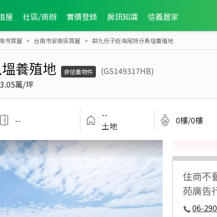
租屋
社區/商辦
實價登錄
房訊知識
信義居家
南市買屋
台南市安南區買屋
鄰九份子近海尾持分魚塭養殖地
魚塭養殖地
(GS149317HB)
非信義物件
3.05萬/坪
--
--
0樓/0樓
土地
住商不
苑廣告
06-290