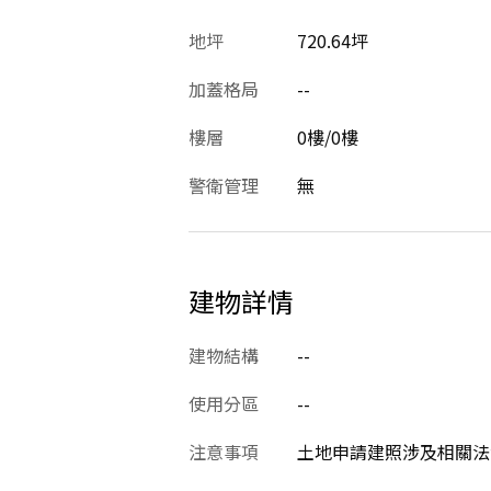
地坪
720.64坪
加蓋格局
--
樓層
0樓/0樓
警衛管理
無
建物詳情
建物結構
--
使用分區
--
注意事項
土地申請建照涉及相關法