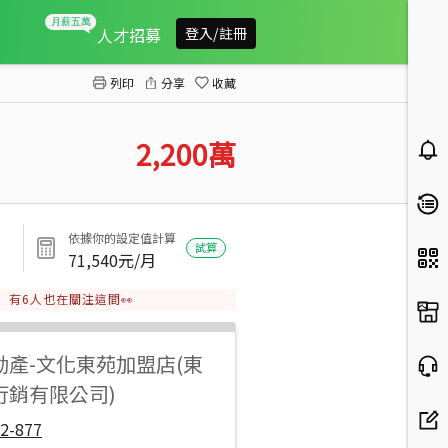
鄰九份子近海尾持分魚塭養殖地
人才招募
登入/註冊
列印
分享
收藏
2,200
萬
依據你的設定值計算
試算
71,540
元/月
有
6
人也在關注這間👀
動產
-
文化東苑加盟店(東
行銷有限公司)
2-877