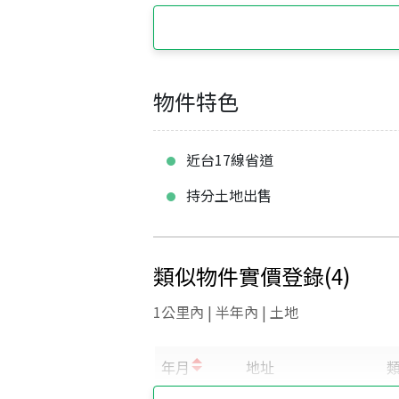
物件特色
近台17線省道
持分土地出售
類似物件實價登錄
(
4
)
1公里內 | 半年內 | 土地