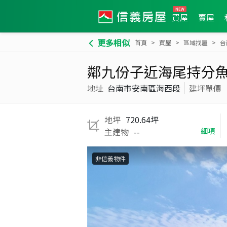
買屋
賣屋
更多相似
首頁
買屋
區域找屋
台
鄰九份子近海尾持分
地址
台南市安南區海西段
建坪單價
地坪
720.64坪
主建物
--
細項
非信義物件