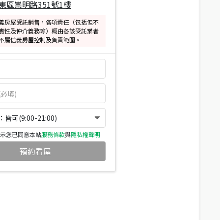
東區崇明路351號1樓
義房屋受託銷售，各項責任（包括但不
實性及仲介義務等）概由各該受託業者
不屬信義房屋控制及負責範圍。
可(9:00-21:00)
示您已同意本站
服務條款
與
隱私權聲明
預約看屋