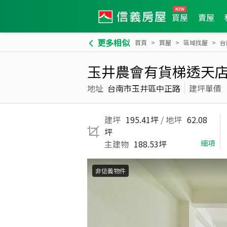
買屋
賣屋
更多相似
首頁
買屋
區域找屋
台
玉井農會有貨梯透天
地址
台南市玉井區中正路
建坪單價
建坪
195.41坪
/ 地坪
62.08
坪
主建物
188.53坪
細項
非信義物件