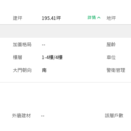
建坪
195.41坪
詳情
地坪
加蓋格局
--
屋齡
樓層
1-4樓/4樓
車位
大門朝向
南
警衛管理
外牆建材
--
該層戶數