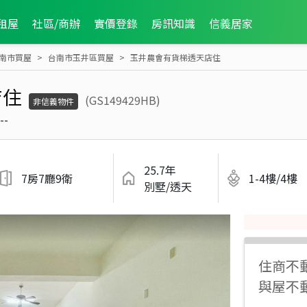
租屋
社區/商辦
實價登錄
房訊知識
信義居家
南市買屋
台南市玉井區買屋
玉井農會有貨梯透天店住
店住
(GS149429HB)
非信義物件
--
25.7年
7房7廳9衛
1-4樓/4樓
別墅/透天
住商不
與屋不