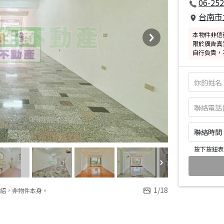
06-252
台南市
本物件非信
限於廣告真
自行負責，
聯絡時間：皆
按下按鈕表
1
/
18
紹，非物件本身。