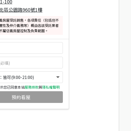
1-100
北區公園路960號1樓
義房屋受託銷售，各項責任（包括但不
實性及仲介義務等）概由各該受託業者
不屬信義房屋控制及負責範圍。
可(9:00-21:00)
示您已同意本站
服務條款
與
隱私權聲明
預約看屋