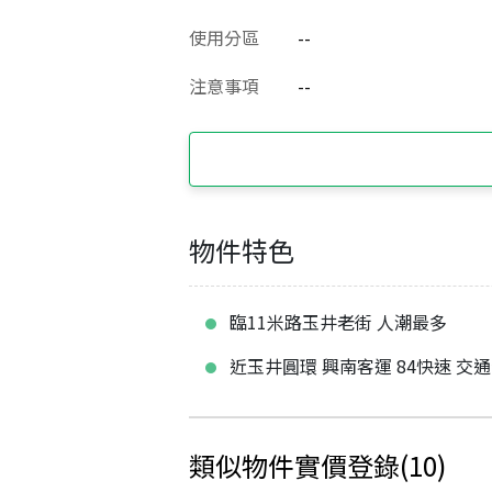
使用分區
--
注意事項
--
物件特色
臨11米路玉井老街 人潮最多
近玉井圓環 興南客運 84快速 交
類似物件實價登錄
(
10
)