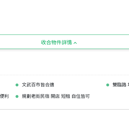
收合物件詳情
文武百市皆合適
雙臨路 
通便利
規劃老街民宿 開店 短租 自住皆可