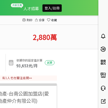
玉井農會有貨梯透天店住
人才招募
登入/註冊
列印
分享
收藏
2,880
萬
依據你的設定值計算
試算
93,653
元/月
有
1
人也在關注這間👀
動產
-
台南公園加盟店(愛
動產仲介有限公司)