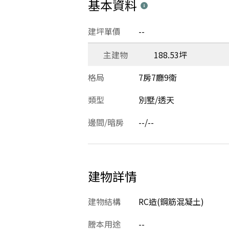
基本資料
建坪單價
--
主建物
188.53坪
格局
7房7廳9衛
類型
別墅/透天
邊間/暗房
--/--
建物詳情
建物結構
RC造(鋼筋混凝土)
謄本用途
--