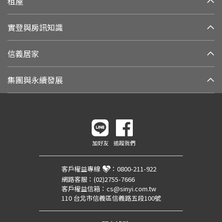
租屋
實登與房訊知識
信義居家
集團與永續發展
加好友
追蹤我們
客戶權益專線
：
0800-211-922
網路客服：
(02)2755-7666
客戶權益信箱：
cs@sinyi.com.tw
110 台北市信義區信義路五段100號