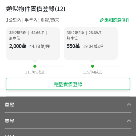
類似物件實價登錄
(
12
)
1公里內 | 半年內 | 別墅/透天
編輯篩選條件
3房2廳3衛
44.66
坪
3房2廳2衛
28.89
坪
|
|
|
|
無車位
無車位
2,000
萬
550
萬
44.78
萬/坪
19.04
萬/坪
115/05
成交
115/04
成交
完整實價登錄
買屋
賣屋