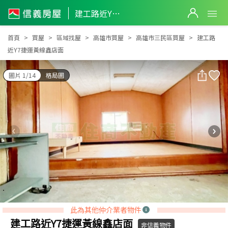
建工路近Y7捷運黃線鑫店面
建工路近Y7捷運黃線鑫店面
首頁
買屋
區域找屋
高雄市買屋
高雄市三民區買屋
建工路
近Y7捷運黃線鑫店面
圖片 1/14
格局圖
此為其他仲介業者物件
建工路近Y7捷運黃線鑫店面
非信義物件