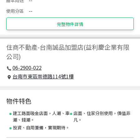
謄本用途
--
使用分區
--
完整物件詳情
住商不動產
-
台南誠品加盟店(益利慶企業有限
公司)
06-2900-022
台南市東區崇德路114號1樓
物件特色
建工路面吸金店面，人潮、車
店面、住家分別使用，價值非
潮、錢潮。
凡。
投資、自用兼備，實現期待。