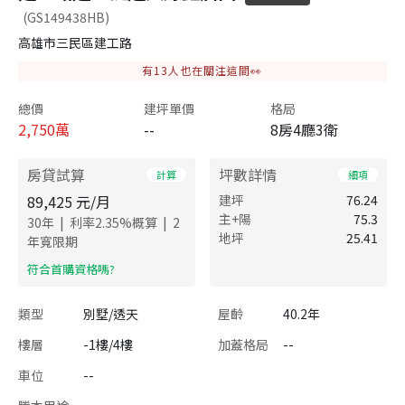
(GS149438HB)
高雄市三民區建工路
有
13
人也在關注這間👀
總價
建坪單價
格局
2,750
萬
--
8房4廳3衛
房貸試算
坪數詳情
計算
細項
89,425
元/月
建坪
76.24
主+陽
75.3
|
|
30
年
利率
2.35
%概算
2
地坪
25.41
年寬限期
​符合首購資格嗎?
類型
別墅/透天
屋齡
40.2年
樓層
-1樓/4樓
加蓋格局
--
車位
--