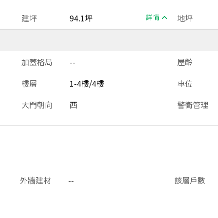
建坪
94.1坪
詳情
地坪
加蓋格局
--
屋齡
樓層
1-4樓/4樓
車位
大門朝向
西
警衛管理
外牆建材
--
該層戶數