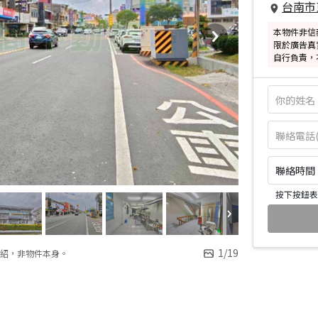
台南市
本物件非信
限於廣告真
自行負責，
聯絡時間：皆
按下按鈕表
1
/
19
紹，非物件本身。