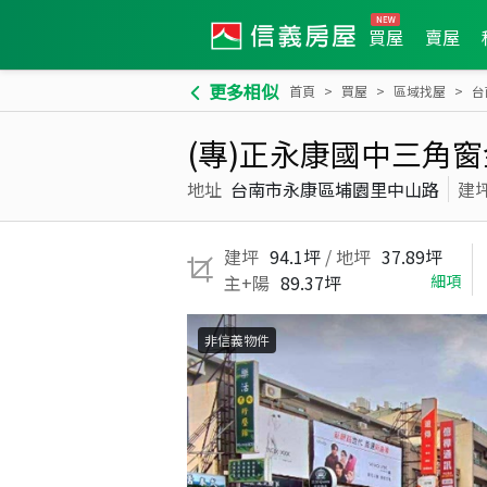
買屋
賣屋
更多相似
首頁
買屋
區域找屋
台
(專)正永康國中三角
地址
台南市永康區埔園里中山路
建
建坪
94.1坪
/ 地坪
37.89坪
主+陽
89.37坪
細項
非信義物件