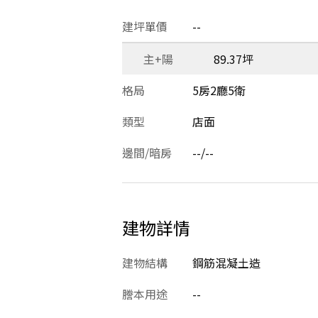
建坪單價
--
主+陽
89.37坪
格局
5房2廳5衛
類型
店面
邊間/暗房
--/--
建物詳情
建物結構
鋼筋混凝土造
謄本用途
--