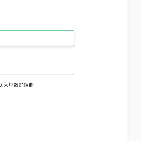
段.大坪數好規劃