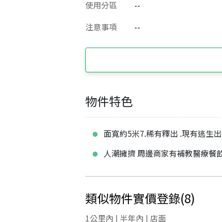
使用分區
--
注意事項
--
物件特色
面寬約5米7.稀有釋出 .現有逃生
人潮擁擠 周邊商家有補教醫療餐
類似物件實價登錄
(
8
)
1公里內 | 半年內 | 店面