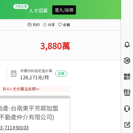
(專)正永康國中三角窗金店
人才招募
登入/註冊
列印
分享
收藏
3,880
萬
依據你的設定值計算
試算
126,171
元/月
有
4
人也在關注這間👀
動產
-
台南東平芳鄰加盟
步不動產仲介有限公司)
33-711#50103