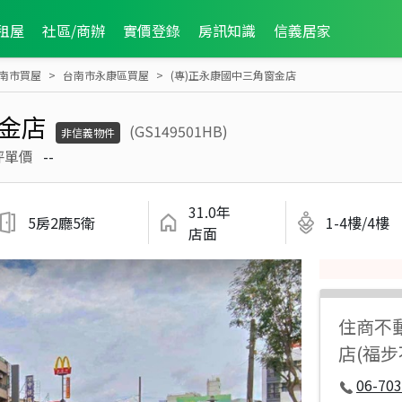
租屋
社區/商辦
實價登錄
房訊知識
信義居家
南市買屋
台南市永康區買屋
(專)正永康國中三角窗金店
窗金店
(GS149501HB)
非信義物件
坪單價
--
31.0年
5房2廳5衛
1-4樓/4樓
店面
住商不
店(福
06-70