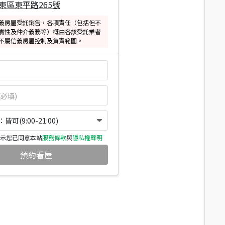
東區東平路265號
義房屋受託銷售，各項責任（包括但不
實性及仲介義務等）概由各該受託業者
不屬信義房屋控制及負責範圍。
可(9:00-21:00)
示您已同意本站
服務條款
與
隱私權聲明
預約看屋