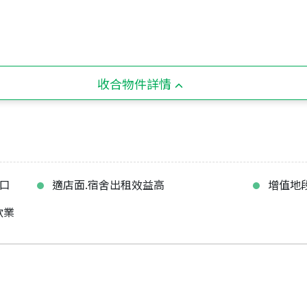
收合物件詳情
出口
適店面.宿舍出租效益高
增值地
飲業