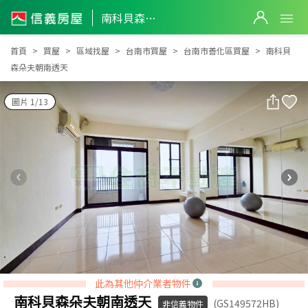
南科貝森朵夫朝南透天
南科貝森朵夫朝南透天
首頁
買屋
區域找屋
台南市買屋
台南市善化區買屋
南科貝
森朵夫朝南透天
圖片 1/13
此為其他仲介業者物件
南科貝森朵夫朝南透天
(GS149572HB)
非信義物件