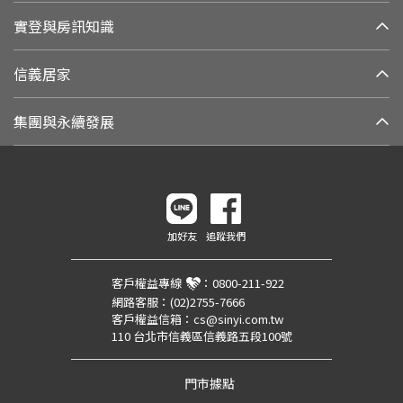
實登與房訊知識
信義居家
集團與永續發展
加好友
追蹤我們
客戶權益專線
：
0800-211-922
網路客服：
(02)2755-7666
客戶權益信箱：
cs@sinyi.com.tw
110 台北市信義區信義路五段100號
門市據點