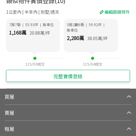
類似物件實價登錄
(
10
)
1公里內 | 半年內 | 別墅/透天
編輯篩選條件
7房7衛
55.93
坪
無車位
5房2廳6衛
59.92
坪
|
|
|
|
無車位
1,168
萬
20.88
萬/坪
2,280
萬
38.05
萬/坪
115/03
成交
115/04
成交
完整實價登錄
買屋
賣屋
租屋