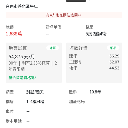
台南市善化區牛庄
有
4
人也在關注這間👀
總價
建坪單價
格局
1,688
萬
--
5房2廳4衛
房貸試算
坪數詳情
計算
細項
54,875
元/月
建坪
56.29
主建物
52.07
|
|
30
年
利率
2.35
%概算
2
地坪
44.53
年寬限期
​符合首購資格嗎?
類型
別墅/透天
屋齡
10.8年
樓層
1-4樓/4樓
加蓋格局
--
車位
--
謄本用途
--