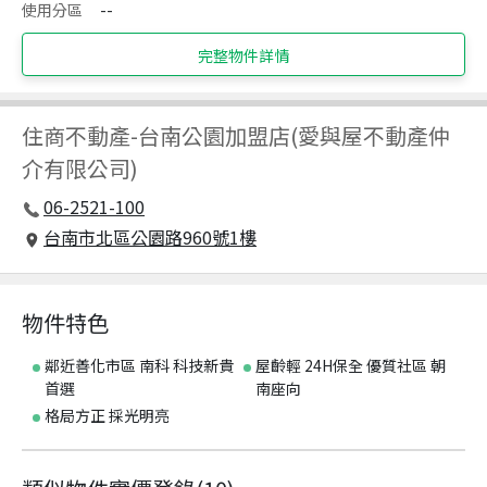
使用分區
--
完整物件詳情
住商不動產
-
台南公園加盟店(愛與屋不動產仲
介有限公司)
06-2521-100
台南市北區公園路960號1樓
物件特色
鄰近善化市區 南科 科技新貴
屋齡輕 24H保全 優質社區 朝
首選
南座向
格局方正 採光明亮