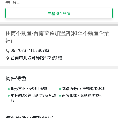
使用分區
--
完整物件詳情
住商不動產
-
台南育德加盟店(和暉不動產企業
社)
06-7033-711#80793
台南市北區育德路678號1樓
物件特色
地形方正，好利用規劃
臨路約4米，車輛進出便利
車程約3分鐘可到國8及台19
南來北往，交通運輸便利
線