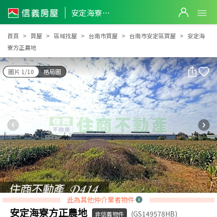
安定海寮方正農地
安定海寮方正農地
首頁
買屋
區域找屋
台南市買屋
台南市安定區買屋
安定海
寮方正農地
圖片 1/10
格局圖
此為其他仲介業者物件
安定海寮方正農地
(GS149578HB)
非信義物件