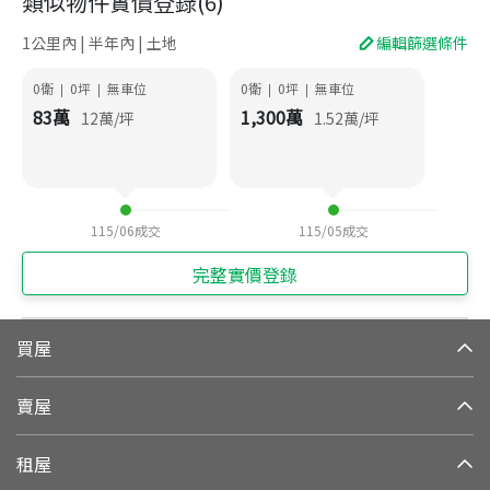
類似物件實價登錄
(
6
)
1公里內 | 半年內 | 土地
編輯篩選條件
0衛
0
坪
無車位
0衛
0
坪
無車位
|
|
|
|
83
萬
1,300
萬
12
萬/坪
1.52
萬/坪
115/06
成交
115/05
成交
完整實價登錄
買屋
賣屋
租屋