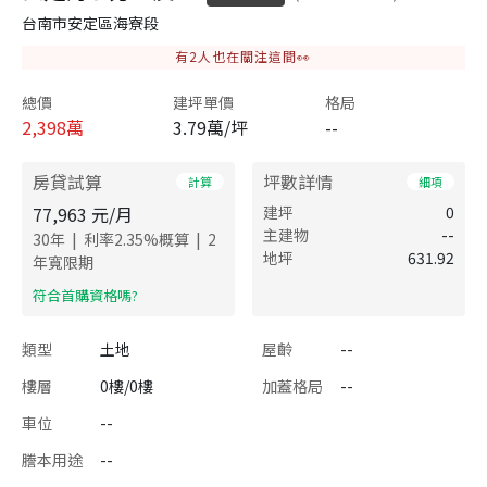
台南市安定區海寮段
有
2
人也在關注這間👀
總價
建坪單價
格局
2,398
萬
3.79萬/坪
--
房貸試算
坪數詳情
計算
細項
77,963
元/月
建坪
0
主建物
--
|
|
30
年
利率
2.35
%概算
2
地坪
631.92
年寬限期
​符合首購資格嗎?
類型
土地
屋齡
--
樓層
0樓/0樓
加蓋格局
--
車位
--
謄本用途
--