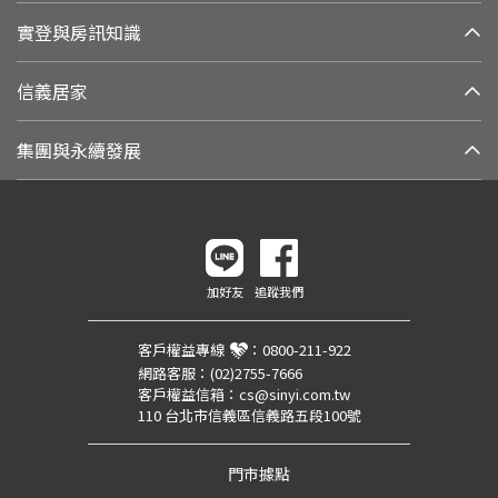
實登與房訊知識
信義居家
集團與永續發展
加好友
追蹤我們
客戶權益專線
：
0800-211-922
網路客服：
(02)2755-7666
客戶權益信箱：
cs@sinyi.com.tw
110 台北市信義區信義路五段100號
門市據點