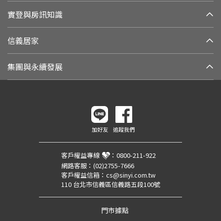
實登與房訊知識
信義居家
集團與永續發展
加好友
追蹤我們
客戶權益專線
：
0800-211-922
網路客服：
(02)2755-7666
客戶權益信箱：
cs@sinyi.com.tw
110 台北市信義區信義路五段100號
門市據點