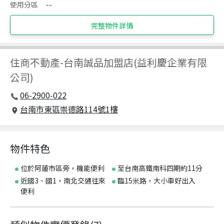
使用分區
--
完整物件詳情
住商不動產
-
台南誠品加盟店(益利慶企業有限
公司)
06-2900-022
台南市東區崇德路114號1樓
物件特色
位於阿蓮市區旁，機能便利
至台南高鐵南科四期約11分
近國3、國1，南北交通往來
臨15米路，大小車好出入
便利