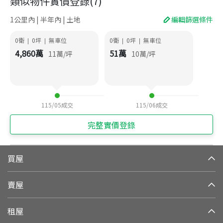
類似物件實價登錄
(
7
)
1公里內 | 半年內 | 土地
編輯篩選條件
0衛
0
坪
無車位
0衛
0
坪
無車位
|
|
|
|
4,860
萬
51
萬
11
萬/坪
10
萬/坪
115/05
成交
115/06
成交
完整實價登錄
買屋
賣屋
租屋