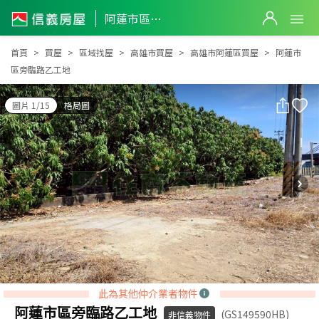
阿蓮市區旁臨路乙工地
阿蓮市區旁臨路乙工地
首頁
買屋
區域找屋
高雄市買屋
高雄市阿蓮區買屋
阿蓮市
區旁臨路乙工地
圖片 1/15
格局圖
此為其他仲介業者物件
阿蓮市區旁臨路乙工地
(GS149590HB)
非信義物件