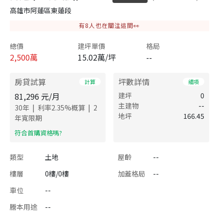
高雄市阿蓮區東蓮段
有
8
人也在關注這間👀
總價
建坪單價
格局
2,500
萬
15.02萬/坪
--
房貸試算
坪數詳情
計算
細項
81,296
元/月
建坪
0
主建物
--
|
|
30
年
利率
2.35
%概算
2
地坪
166.45
年寬限期
​符合首購資格嗎?
類型
土地
屋齡
--
樓層
0樓/0樓
加蓋格局
--
車位
--
謄本用途
--