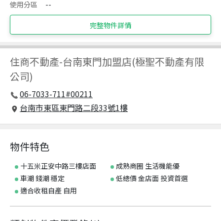
使用分區
--
完整物件詳情
住商不動產
-
台南東門加盟店(極聖不動產有限
公司)
06-7033-711#00211
台南市東區東門路二段33號1樓
物件特色
十五米正安中路三樓店面
成熟商圈 生活機能優
車潮 錢潮 穩定
低總價 金店面 投資首選
適合收租自產 自用