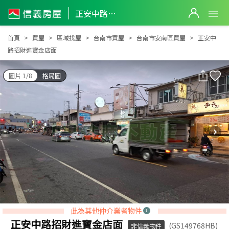
正安中路招財進寶金店面
正安中路招財進寶金店面
首頁
買屋
區域找屋
台南市買屋
台南市安南區買屋
正安中
路招財進寶金店面
圖片 1/8
格局圖
此為其他仲介業者物件
正安中路招財進寶金店面
(GS149768HB)
非信義物件