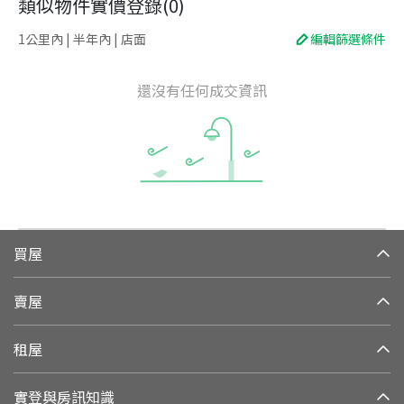
類似物件實價登錄
(
0
)
1公里內 | 半年內 | 店面
編輯篩選條件
還沒有任何成交資訊
買屋
賣屋
租屋
實登與房訊知識