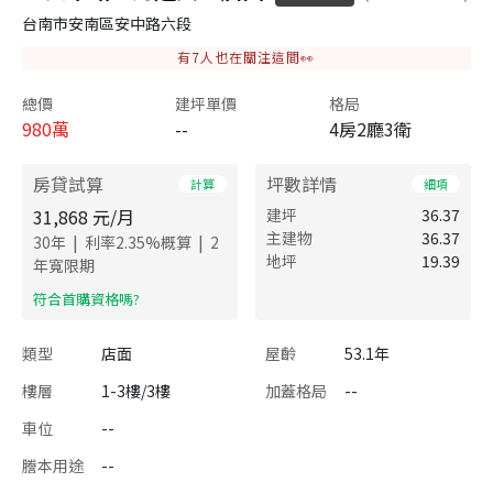
台南市安南區安中路六段
有
7
人也在關注這間👀
總價
建坪單價
格局
980
萬
--
4房2廳3衛
房貸試算
坪數詳情
計算
細項
31,868
元/月
建坪
36.37
主建物
36.37
|
|
30
年
利率
2.35
%概算
2
地坪
19.39
年寬限期
​符合首購資格嗎?
類型
店面
屋齡
53.1年
樓層
1-3樓/3樓
加蓋格局
--
車位
--
謄本用途
--