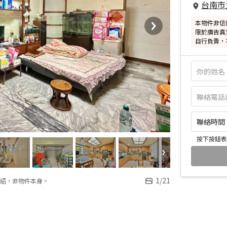
台南市
本物件非信
限於廣告真
自行負責，
聯絡時間：皆
按下按鈕表
1
/
21
紹，非物件本身。