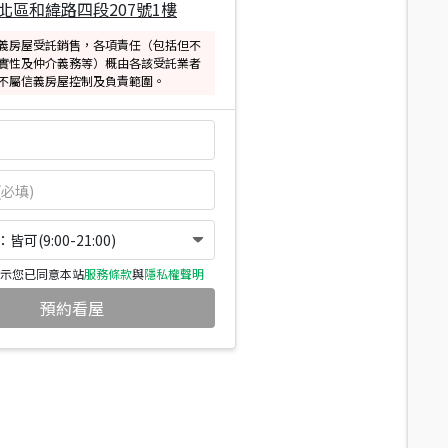
北區和緯路四段207號1樓
義房屋受託銷售，各項責任（包括但不
實性及仲介義務等）概由各該受託業者
不屬信義房屋控制及負責範圍。
可(9:00-21:00)
示您已同意本站
服務條款
與
隱私權聲明
預約看屋