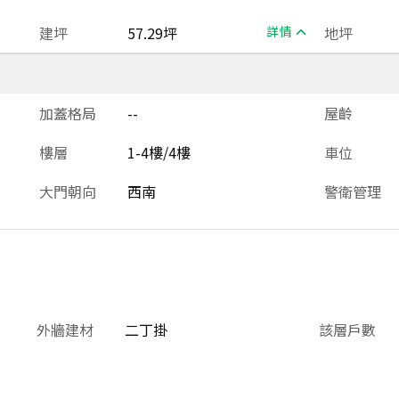
建坪
57.29坪
詳情
地坪
加蓋格局
--
屋齡
樓層
1-4樓/4樓
車位
大門朝向
西南
警衛管理
外牆建材
二丁掛
該層戶數