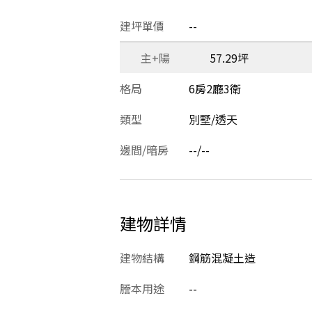
建坪單價
--
主+陽
57.29坪
格局
6房2廳3衛
類型
別墅/透天
邊間/暗房
--/--
建物詳情
建物結構
鋼筋混凝土造
謄本用途
--