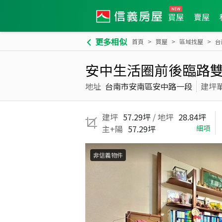
買屋
賣屋
更多相似
首頁
買屋
區域找屋
台
安中生活圈前後臨路
地址
台南市安南區安中路一段
建坪
建坪
57.29坪
/ 地坪
28.84坪
主+陽
57.29坪
細項
非信義物件