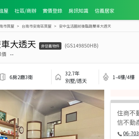
租屋
社區/商辦
實價登錄
房訊知識
信義居家
南市買屋
台南市安南區買屋
安中生活圈前後臨路雙車大透天
雙車大透天
(GS149850HB)
非信義物件
單價
--
32.7年
6房2廳3衛
1-4樓/4樓
別墅/透天
住商不
信不動
06-70