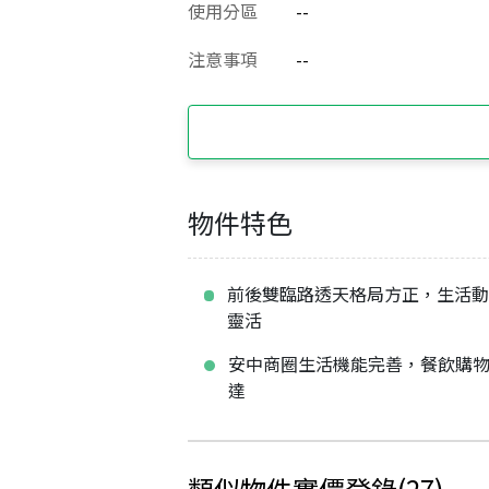
使用分區
--
注意事項
--
物件特色
前後雙臨路透天格局方正，生活
靈活
安中商圈生活機能完善，餐飲購
達
類似物件實價登錄
(
27
)