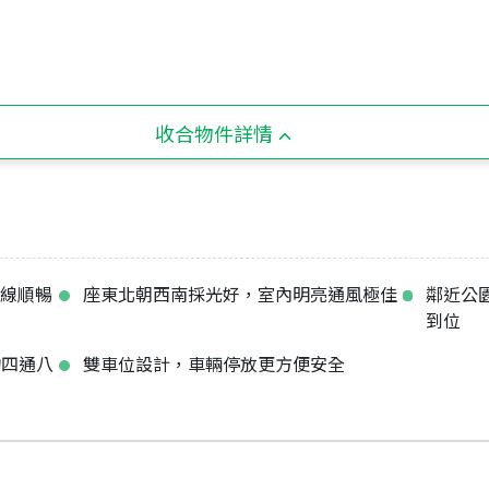
收合物件詳情
動線順暢
座東北朝西南採光好，室內明亮通風極佳
鄰近公
到位
物四通八
雙車位設計，車輛停放更方便安全