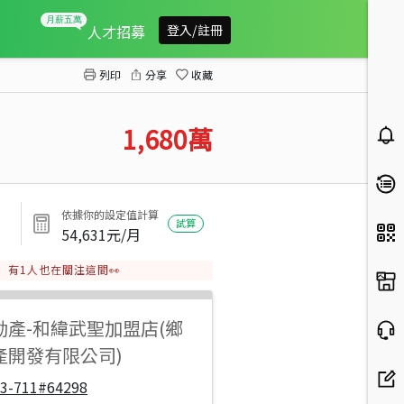
安中生活圈前後臨路雙車大透天
人才招募
登入/註冊
列印
分享
收藏
1,680
萬
依據你的設定值計算
試算
54,631
元/月
有
1
人也在關注這間👀
動產
-
和緯武聖加盟店(鄉
產開發有限公司)
33-711#64298