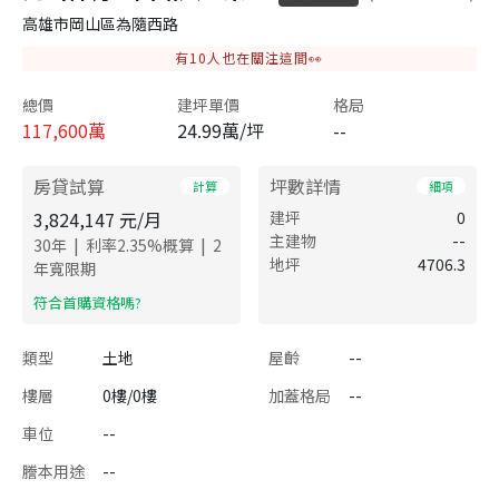
高雄市岡山區為隨西路
有
10
人也在關注這間👀
總價
建坪單價
格局
117,600
萬
24.99萬/坪
--
房貸試算
坪數詳情
計算
細項
3,824,147
元/月
建坪
0
主建物
--
|
|
30
年
利率
2.35
%概算
2
地坪
4706.3
年寬限期
​符合首購資格嗎?
類型
土地
屋齡
--
樓層
0樓/0樓
加蓋格局
--
車位
--
謄本用途
--