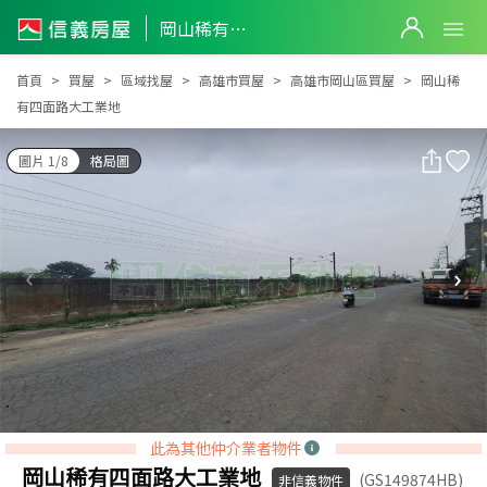
岡山稀有四面路大工業地
岡山稀有四面路大工業地
首頁
買屋
區域找屋
高雄市買屋
高雄市岡山區買屋
岡山稀
有四面路大工業地
圖片 1/8
格局圖
此為其他仲介業者物件
岡山稀有四面路大工業地
(GS149874HB)
非信義物件