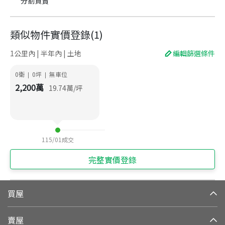
分割買賣
類似物件實價登錄
(
1
)
1公里內 | 半年內 | 土地
編輯篩選條件
0衛
0
坪
無車位
|
|
2,200
萬
19.74
萬/坪
115/01
成交
完整實價登錄
買屋
賣屋