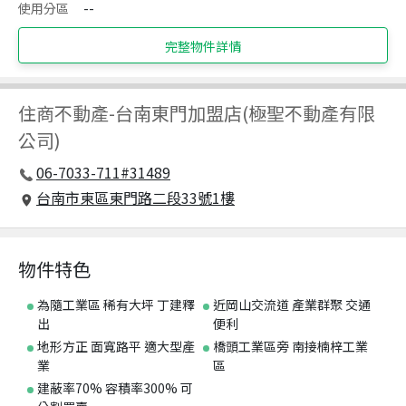
使用分區
--
完整物件詳情
住商不動產
-
台南東門加盟店(極聖不動產有限
公司)
06-7033-711#31489
台南市東區東門路二段33號1樓
物件特色
為隨工業區 稀有大坪 丁建釋
近岡山交流道 產業群聚 交通
出
便利
地形方正 面寬路平 適大型產
橋頭工業區旁 南接楠梓工業
業
區
建蔽率70% 容積率300% 可