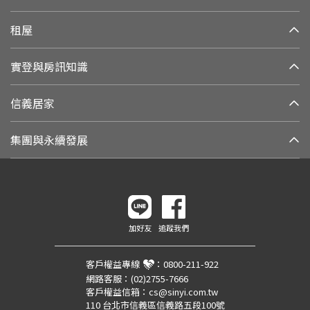
租屋
實登與房訊知識
信義居家
集團與永續發展
加好友
追蹤我們
客戶權益專線
：
0800-211-922
網路客服：
(02)2755-7666
客戶權益信箱：
cs@sinyi.com.tw
110 台北市信義區信義路五段100號