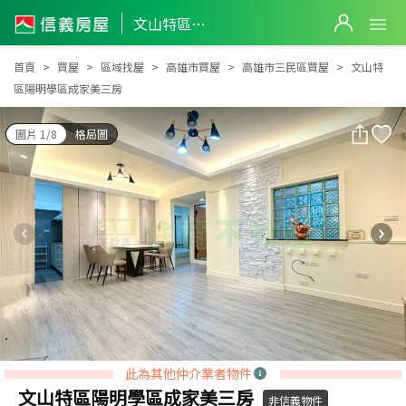
文山特區陽明學區成家美三房
文山特區陽明學區成家美三房
首頁
買屋
區域找屋
高雄市買屋
高雄市三民區買屋
文山特
區陽明學區成家美三房
圖片 1/8
格局圖
此為其他仲介業者物件
文山特區陽明學區成家美三房
非信義物件