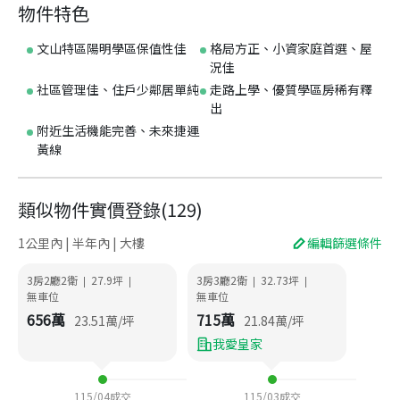
物件特色
文山特區陽明學區保值性佳
格局方正、小資家庭首選、屋
況佳
社區管理佳、住戶少鄰居單純
走路上學、優質學區房稀有釋
出
附近生活機能完善、未來捷運
黃線
類似物件實價登錄
(
129
)
1公里內 | 半年內 | 大樓
編輯篩選條件
3房2廳2衛
27.9
坪
3房3廳2衛
32.73
坪
|
|
|
|
無車位
無車位
656
萬
715
萬
23.51
萬/坪
21.84
萬/坪
我愛皇家
115/04
成交
115/03
成交