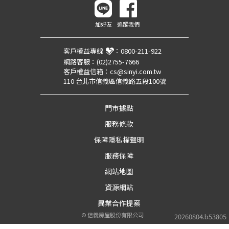
加好友
追蹤我們
客戶權益專線
：
0800-211-922
網路客服：
(02)2755-7666
客戶權益信箱：
cs@sinyi.com.tw
110 台北市信義區信義路五段100號
門市據點
服務條款
保障隱私權聲明
服務保障
網站地圖
資源網站
異業合作提案
©
信義房屋股份有限公司
20260804.b53805