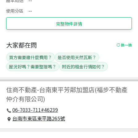
謄本用途
--
使用分區
--
完整物件詳情
大家都在問
換一換
買方需要繳什麼費用？
是否使用天然瓦斯？
屋況好嗎？需要整理嗎？
附近的租金行情如何？
住商不動產
-
台南東平芳鄰加盟店(福步不動產
仲介有限公司)
06-7033-711#46239
台南市東區東平路265號