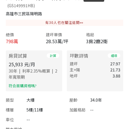
(GS149991HB)
高雄市三民區陽明路
有
30
人也在關注這間👀
總價
建坪單價
格局
798
萬
28.53萬/坪
3房2廳2衛
房貸試算
坪數詳情
計算
細項
25,933
元/月
建坪
27.97
主+陽
21.73
|
|
30
年
利率
2.35
%概算
2
地坪
3.88
年寬限期
​符合首購資格嗎?
類型
大樓
屋齡
34.0年
樓層
5樓/11樓
加蓋格局
--
車位
--