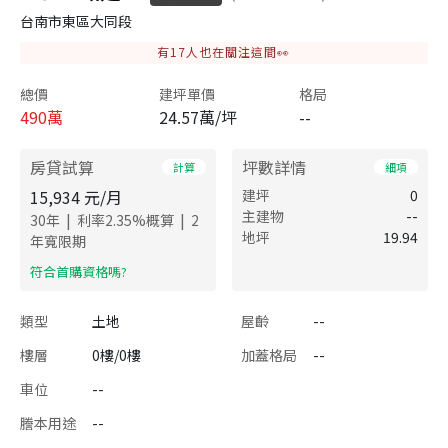
台南市東區大同段
有
17
人也在關注這間👀
總價
建坪單價
格局
490
萬
24.57萬/坪
--
房貸試算
坪數詳情
計算
細項
15,934
元/月
建坪
0
主建物
--
|
|
30
年
利率
2.35
%概算
2
地坪
19.94
年寬限期
​符合首購資格嗎?
類型
土地
屋齡
--
樓層
0樓/0樓
加蓋格局
--
車位
--
謄本用途
--