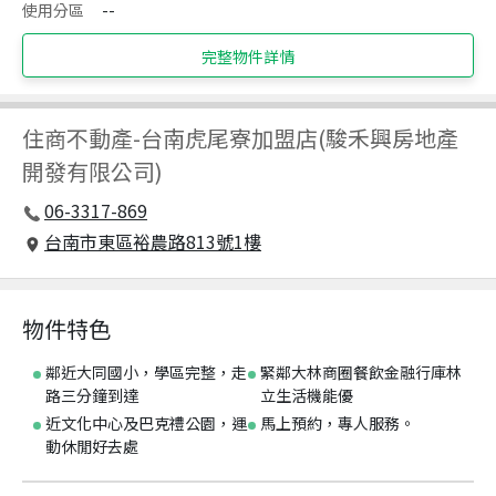
使用分區
--
完整物件詳情
住商不動產
-
台南虎尾寮加盟店(駿禾興房地產
開發有限公司)
06-3317-869
台南市東區裕農路813號1樓
物件特色
鄰近大同國小，學區完整，走
緊鄰大林商圈餐飲金融行庫林
路三分鐘到達
立生活機能優
近文化中心及巴克禮公園，運
馬上預約，專人服務。
動休閒好去處