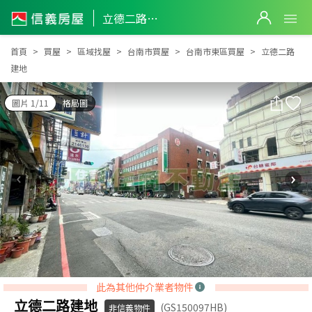
立德二路建地
立德二路建地
首頁
買屋
區域找屋
台南市買屋
台南市東區買屋
立德二路
建地
圖片 1/11
格局圖
此為其他仲介業者物件
立德二路建地
(GS150097HB)
非信義物件