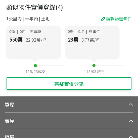
類似物件實價登錄
(
4
)
1公里內 | 半年內 | 土地
編輯篩選條件
0衛
0
坪
無車位
0衛
0
坪
無車位
|
|
|
|
550
萬
23
萬
22.92
萬/坪
3.77
萬/坪
115/03
成交
115/05
成交
完整實價登錄
買屋
賣屋
租屋