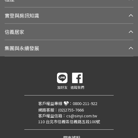
實登與房訊知識
信義居家
集團與永續發展
加好友
追蹤我們
客戶權益專線
：
0800-211-922
網路客服：
(02)2755-7666
客戶權益信箱：
cs@sinyi.com.tw
110 台北市信義區信義路五段100號
門市據點