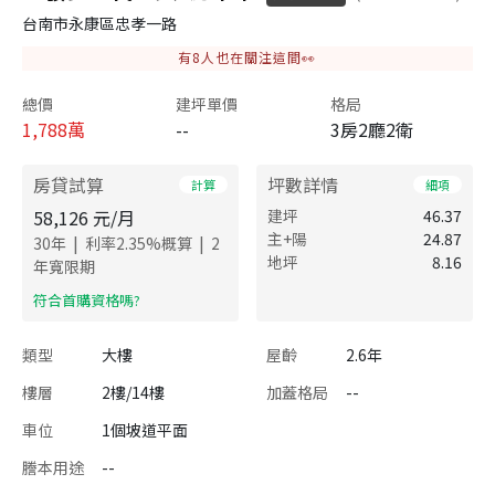
台南市永康區忠孝一路
有
8
人也在關注這間👀
總價
建坪單價
格局
1,788
萬
--
3房2廳2衛
房貸試算
坪數詳情
計算
細項
58,126
元/月
建坪
46.37
主+陽
24.87
|
|
30
年
利率
2.35
%概算
2
地坪
8.16
年寬限期
​符合首購資格嗎?
類型
大樓
屋齡
2.6年
樓層
2樓/14樓
加蓋格局
--
車位
1個坡道平面
謄本用途
--