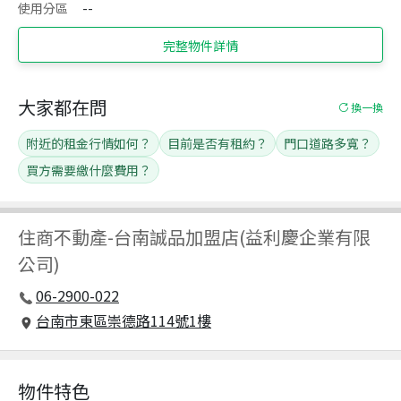
使用分區
--
完整物件詳情
大家都在問
換一換
附近的租金行情如何？
目前是否有租約？
門口道路多寬？
買方需要繳什麼費用？
住商不動產
-
台南誠品加盟店(益利慶企業有限
公司)
06-2900-022
台南市東區崇德路114號1樓
物件特色