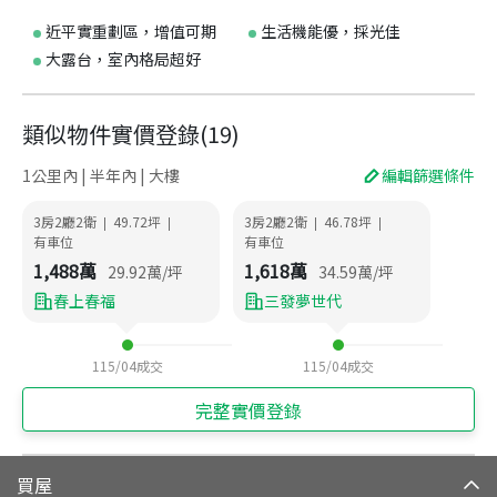
近平實重劃區，增值可期
生活機能優，採光佳
大露台，室內格局超好
類似物件實價登錄
(
19
)
1公里內 | 半年內 | 大樓
編輯篩選條件
3房2廳2衛
49.72
坪
3房2廳2衛
46.78
坪
|
|
|
|
有車位
有車位
1,488
萬
1,618
萬
29.92
萬/坪
34.59
萬/坪
春上春福
三發夢世代
115/04
成交
115/04
成交
完整實價登錄
買屋