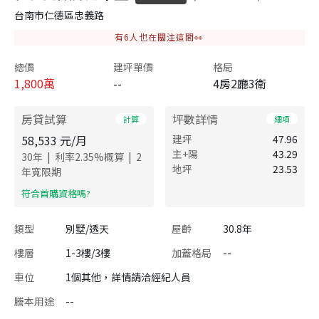
台南市仁德區忠義路
有
6
人也在關注這間👀
總價
建坪單價
格局
1,800
萬
--
4房2廳3衛
房貸試算
坪數詳情
計算
細項
58,533
元/月
建坪
47.96
主+陽
43.29
|
|
30
年
利率
2.35
%概算
2
地坪
23.53
年寬限期
​符合首購資格嗎?
類型
別墅/透天
屋齡
30.8年
樓層
1-3樓/3樓
加蓋格局
--
車位
1個其他，詳情請洽經紀人員
謄本用途
--