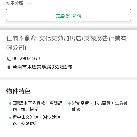
使用分區
--
完整物件詳情
住商不動產
-
文化東苑加盟店(東苑廣告行銷有
限公司)
06-2902-877
台南市東區崇明路351號1樓
物件特色
面寬5米室內寬敞，空間舒
鄰麥當勞、小北百貨，生活機
適，格局採光佳
能優
近中山交流道，84快速道
路，交通便利