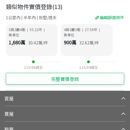
類似物件實價登錄
(
13
)
1公里內 | 半年內 | 別墅/透天
編輯篩選條件
5房2廳4衛
55.22
坪
4房2廳3衛
27.59
坪
|
|
|
|
無車位
無車位
1,680
萬
900
萬
30.42
萬/坪
32.62
萬/坪
115/06
成交
115/04
成交
完整實價登錄
買屋
賣屋
租屋