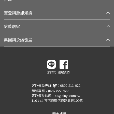
實登與房訊知識
信義居家
集團與永續發展
加好友
追蹤我們
客戶權益專線
：
0800-211-922
網路客服：
(02)2755-7666
客戶權益信箱：
cs@sinyi.com.tw
110 台北市信義區信義路五段100號
門市據點