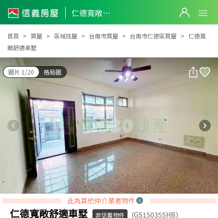
仁德寬敞舒適車墅
仁德寬敞舒適車墅
首頁
買屋
區域找屋
台南市買屋
台南市仁德區買屋
仁德寬
敞舒適車墅
圖片 1/20
格局圖
此為其他仲介業者物件
仁德寬敞舒適車墅
(GS150355HB)
非信義物件