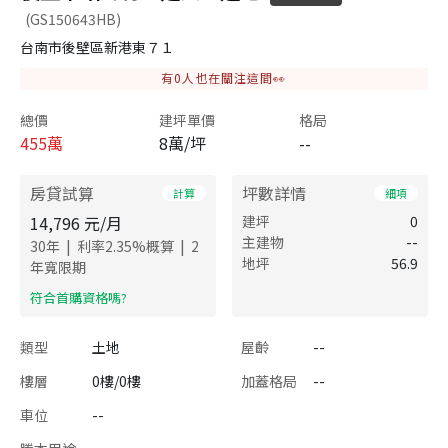
(GS150643HB)
台南市後壁區新港東７１
有
0
人也在關注這間👀
總價
建坪單價
格局
455
萬
8萬/坪
--
房貸試算
坪數詳情
計算
細項
14,796
元/月
建坪
0
主建物
--
|
|
30
年
利率
2.35
%概算
2
地坪
56.9
年寬限期
​符合首購資格嗎?
類型
土地
屋齡
--
樓層
0樓/0樓
加蓋格局
--
車位
--