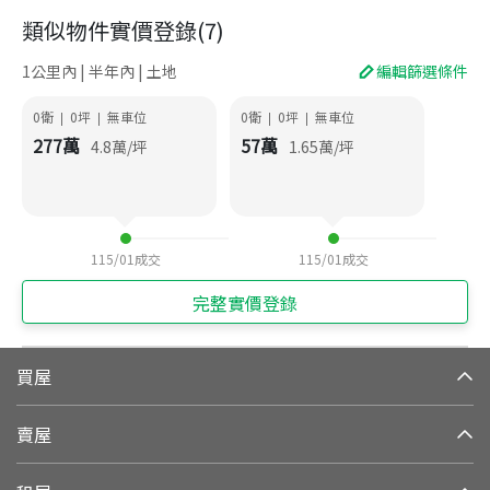
類似物件實價登錄
(
7
)
1公里內 | 半年內 | 土地
編輯篩選條件
0衛
0
坪
無車位
0衛
0
坪
無車位
|
|
|
|
277
萬
57
萬
4.8
萬/坪
1.65
萬/坪
115/01
成交
115/01
成交
完整實價登錄
買屋
賣屋