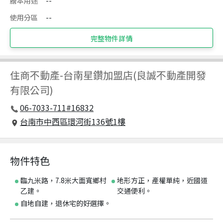
謄本用途
--
使用分區
--
完整物件詳情
住商不動產
-
台南星鑽加盟店(良誠不動產開發
有限公司)
06-7033-711#16832
台南市中西區環河街136號1樓
物件特色
臨九米路，7.8米大面寬鄉村
地形方正，產權單純，近國道
乙建。
交通便利。
自地自建，退休宅的好選擇。