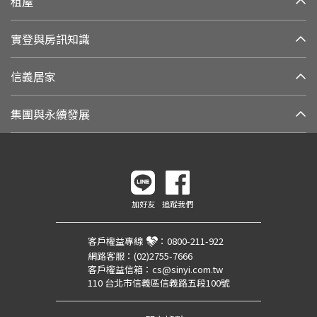
租屋
實登與房訊知識
信義居家
集團與永續發展
加好友
追蹤我們
客戶權益專線
：
0800-211-922
網路客服：
(02)2755-7666
客戶權益信箱：
cs@sinyi.com.tw
110 台北市信義區信義路五段100號