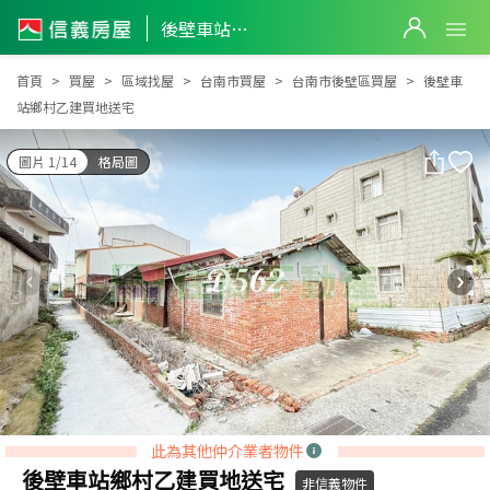
後壁車站鄉村乙建買地送宅
後壁車站鄉村乙建買地送宅
首頁
買屋
區域找屋
台南市買屋
台南市後壁區買屋
後壁車
站鄉村乙建買地送宅
圖片 1/14
格局圖
此為其他仲介業者物件
後壁車站鄉村乙建買地送宅
非信義物件