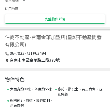
謄本用途
--
使用分區
--
完整物件詳情
住商不動產
-
台南金華加盟店(皇誠不動產開發
有限公司)
06-7033-711#63494
台南市南區金華路二段378號
物件特色
大面寬約90米，深度約55米
廠房、辦公室、員工宿舍，規
劃完善
近國道3、省道，交通便利、
建廠首選