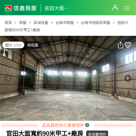
官田大面寬約90米甲工+廠房
官田大面寬約90米甲工+廠房
首頁
買屋
區域找屋
台南市買屋
台南市官田區買屋
官田大
面寬約90米甲工+廠房
圖片 1/13
格局圖
此為其他仲介業者物件
官田大面寬約90米甲工+廠房
非信義物件