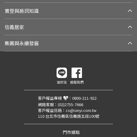
實登與房訊知識
信義居家
集團與永續發展
加好友
追蹤我們
客戶權益專線
：
0800-211-922
網路客服：
(02)2755-7666
客戶權益信箱：
cs@sinyi.com.tw
110 台北市信義區信義路五段100號
門市據點