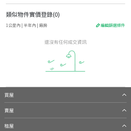
類似物件實價登錄
(
0
)
1公里內 | 半年內 | 廠房
編輯篩選條件
還沒有任何成交資訊
買屋
賣屋
租屋