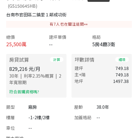
(GS150645HB)
台南市官田區二鎮里１鄰成功街
有
7
人也在關注這間👀
總價
建坪單價
格局
25,500
萬
--
5房4廳3衛
房貸試算
坪數詳情
計算
細項
829,216
元/月
建坪
749.18
主+陽
749.18
|
|
30
年
利率
2.35
%概算
2
地坪
1497.38
年寬限期
​符合首購資格嗎?
類型
廠房
屋齡
38.0年
樓層
-1-2樓/2樓
加蓋格局
--
車位
--