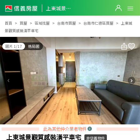
上東城景觀質感裝潢平車宅
上東城景觀質感裝潢平車宅
首頁
買屋
區域找屋
台南市買屋
台南市仁德區買屋
上東城
景觀質感裝潢平車宅
圖片 1/17
格局圖
此為其他仲介業者物件
上東城景觀質感裝潢平車宅
非信義物件