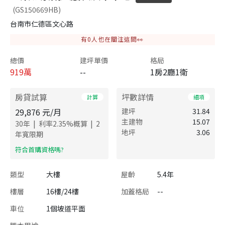
(GS150669HB)
台南市仁德區文心路
有
0
人也在關注這間👀
總價
建坪單價
格局
919
萬
--
1房2廳1衛
房貸試算
坪數詳情
計算
細項
29,876
元/月
建坪
31.84
主建物
15.07
|
|
30
年
利率
2.35
%概算
2
地坪
3.06
年寬限期
​符合首購資格嗎?
類型
大樓
屋齡
5.4年
樓層
16樓/24樓
加蓋格局
--
車位
1個坡道平面