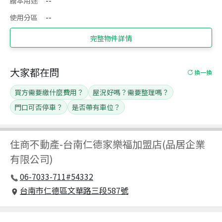
謄本用途
--
使用分區
--
完整物件詳情
大家都在問
換一換
買方需要繳什麼費用？
屋況好嗎？需要整理嗎？
門口可否停車？
是否帶有車位？
住商不動產
-
台南仁德家樂福加盟店(品居企業
有限公司)
06-7033-711#54332
台南市仁德區文華路三段587號