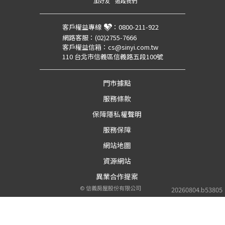
加好友
追蹤我們
客戶權益專線
：
0800-211-922
網路客服：
(02)2755-7666
客戶權益信箱：
cs@sinyi.com.tw
110 台北市信義區信義路五段100號
門市據點
服務條款
保障隱私權聲明
服務保障
網站地圖
資源網站
異業合作提案
©
信義房屋股份有限公司
20260804.b53805