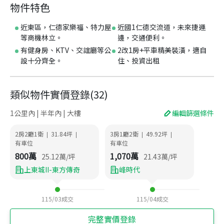
物件特色
近東區，仁德家樂福、特力屋
近國1仁德交流道，未來捷運
等商機林立。
邊，交通便利。
有健身房、KTV、交誼廳等公
2改1房+平車精美裝潢，適自
設十分齊全。
住、投資出租
類似物件實價登錄
(
32
)
1公里內 | 半年內 | 大樓
編輯篩選條件
2房2廳1衛
31.84
坪
3房1廳2衛
49.92
坪
|
|
|
|
有車位
有車位
800
萬
1,070
萬
25.12
萬/坪
21.43
萬/坪
上東城II-東方傳奇
峰時代
115/03
成交
115/04
成交
完整實價登錄