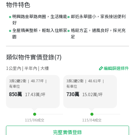
物件特色
明興路金華路商圈，生活機能
鄰近永華國小，家長接送便利
好
全屋精美整新，輕鬆入住新家
格局方正，通風良好，採光充
園
足
類似物件實價登錄
(
7
)
1公里內 | 半年內 | 大樓
編輯篩選條件
3房2廳2衛
48.77
坪
3房2廳2衛
48.61
坪
|
|
|
|
有車位
有車位
850
萬
730
萬
17.43
萬/坪
15.02
萬/坪
115/06
成交
115/04
成交
完整實價登錄