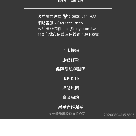
加好友
追蹤我們
客戶權益專線
：
0800-211-922
網路客服：
(02)2755-7666
客戶權益信箱：
cs@sinyi.com.tw
110 台北市信義區信義路五段100號
門市據點
服務條款
保障隱私權聲明
服務保障
網站地圖
資源網站
異業合作提案
©
信義房屋股份有限公司
20260804.b53805