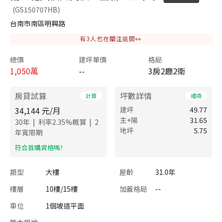
(GS150707HB)
台南市南區明興路
有
3
人也在關注這間👀
總價
建坪單價
格局
1,050
萬
--
3房2廳2衛
房貸試算
坪數詳情
計算
細項
34,144
元/月
建坪
49.77
主+陽
31.65
|
|
30
年
利率
2.35
%概算
2
地坪
5.75
年寬限期
​符合首購資格嗎?
類型
大樓
屋齡
31.0年
樓層
10樓/15樓
加蓋格局
--
車位
1個坡道平面