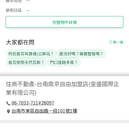
謄本用途
--
使用分區
--
完整物件詳情
大家都在問
換一換
附近是否有捷運/公車站？
屋況好嗎？需要整理嗎？
是否使用天然瓦斯？
門口道路多寬？
住商不動產
-
台南鼎京自由加盟店(皇盛國際企
業有限公司)
06-7033-711#26097
台南市東區自由路一段101號1樓