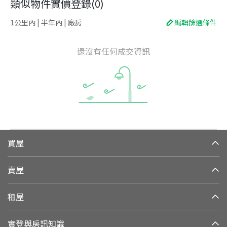
類似物件實價登錄
(
0
)
1公里內 | 半年內 | 廠房
編輯篩選條件
還沒有任何成交資訊
買屋
賣屋
租屋
實登與房訊知識