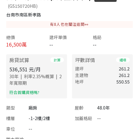
(GS150720HB)
台南市南區新孝路
有
8
人也在關注這間👀
總價
建坪單價
格局
16,500
萬
--
--
房貸試算
坪數詳情
計算
細項
536,551
元/月
建坪
261.2
主建物
261.2
|
|
30
年
利率
2.35
%概算
2
地坪
550.55
年寬限期
​符合首購資格嗎?
類型
廠房
屋齡
48.0年
樓層
-1-2樓/2樓
加蓋格局
--
車位
--