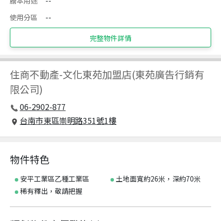
謄本用途
--
使用分區
--
完整物件詳情
住商不動產
-
文化東苑加盟店(東苑廣告行銷有
限公司)
06-2902-877
台南市東區崇明路351號1樓
物件特色
安平工業區乙種工業區
土地面寬約26米，深約70米
稀有釋出，敬請把握