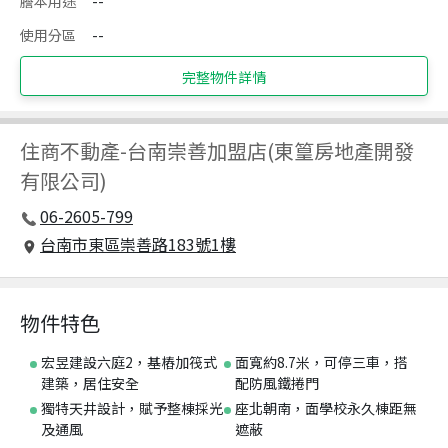
謄本用途
--
使用分區
--
完整物件詳情
住商不動產
-
台南崇善加盟店(東篁房地產開發
有限公司)
06-2605-799
台南市東區崇善路183號1樓
物件特色
宏昱建設六庭2，基樁加筏式
面寬約8.7米，可停三車，搭
建築，居住安全
配防風鐵捲門
獨特天井設計，賦予整棟採光
座北朝南，面學校永久棟距無
及通風
遮蔽