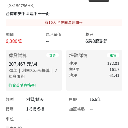
(GS150756HB)
台南市安平區建平十一街
有
15
人也在關注這間👀
總價
建坪單價
格局
6,380
萬
--
6房3廳8衛
房貸試算
坪數詳情
計算
細項
207,467
元/月
建坪
172.01
主+陽
161.7
|
|
30
年
利率
2.35
%概算
2
地坪
61.41
年寬限期
​符合首購資格嗎?
類型
別墅/透天
屋齡
16.6年
樓層
1-5樓/5樓
加蓋格局
--
車位
--