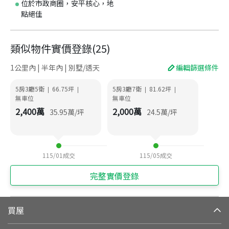
位於市政商圈，安平核心，地
點絕佳
類似物件實價登錄
(
25
)
1公里內 | 半年內 | 別墅/透天
編輯篩選條件
5房3廳5衛
66.75
坪
5房3廳7衛
81.62
坪
|
|
|
|
無車位
無車位
2,400
萬
2,000
萬
35.95
萬/坪
24.5
萬/坪
115/01
成交
115/05
成交
完整實價登錄
買屋