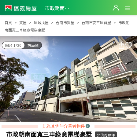
市政朝南面寬三車綠意電梯豪墅
市政朝南面寬三車綠意電梯豪墅
首頁
買屋
區域找屋
台南市買屋
台南市安平區買屋
市政朝
南面寬三車綠意電梯豪墅
圖片 1/20
格局圖
此為其他仲介業者物件
市政朝南面寬三車綠意電梯豪墅
非信義物件