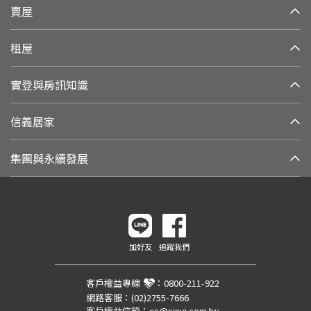
賣屋
租屋
實登與房訊知識
信義居家
集團與永續發展
加好友
追蹤我們
客戶權益專線
：
0800-211-922
網路客服：
(02)2755-7666
客戶權益信箱：
cs@sinyi.com.tw