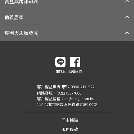
實登與房訊知識
信義居家
集團與永續發展
加好友
追蹤我們
客戶權益專線
：
0800-211-922
網路客服：
(02)2755-7666
客戶權益信箱：
cs@sinyi.com.tw
110 台北市信義區信義路五段100號
門市據點
服務條款