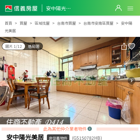
安中陽光美居
安中陽光美居
首頁
買屋
區域找屋
台南市買屋
台南市安南區買屋
安中陽
光美居
圖片 1/12
格局圖
此為其他仲介業者物件
安中陽光美居
(GS150782HB)
非信義物件