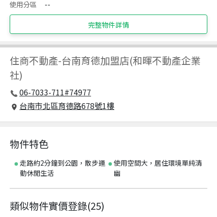
使用分區
--
完整物件詳情
住商不動產
-
台南育德加盟店(和暉不動產企業
社)
06-7033-711#74977
台南市北區育德路678號1樓
物件特色
走路約2分鐘到公園，散步運
使用空間大，居住環境單純清
動休閒生活
幽
類似物件實價登錄
(
25
)