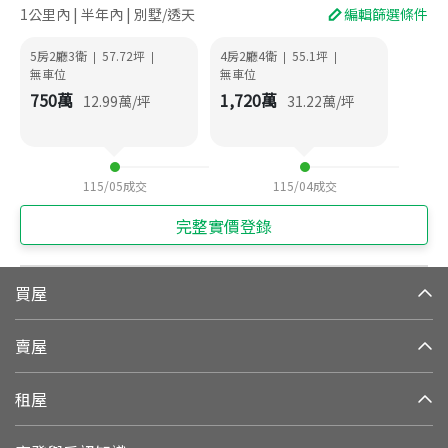
1公里內 | 半年內 | 別墅/透天
編輯篩選條件
5房2廳3衛
57.72
坪
4房2廳4衛
55.1
坪
|
|
|
|
無車位
無車位
750
萬
1,720
萬
12.99
萬/坪
31.22
萬/坪
115/05
成交
115/04
成交
完整實價登錄
買屋
賣屋
租屋