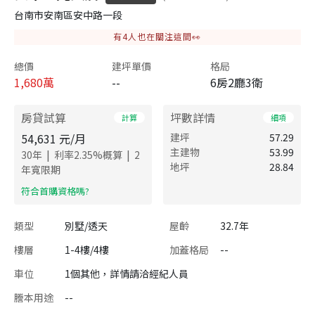
台南市安南區安中路一段
有
4
人也在關注這間👀
總價
建坪單價
格局
1,680
萬
--
6房2廳3衛
房貸試算
坪數詳情
計算
細項
54,631
元/月
建坪
57.29
主建物
53.99
|
|
30
年
利率
2.35
%概算
2
地坪
28.84
年寬限期
​符合首購資格嗎?
類型
別墅/透天
屋齡
32.7年
樓層
1-4樓/4樓
加蓋格局
--
車位
1個其他，詳情請洽經紀人員
謄本用途
--