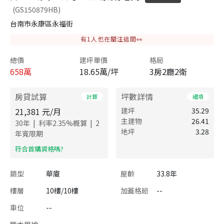
(GS150879HB)
台南市永康區永福街
有
1
人也在關注這間👀
總價
建坪單價
格局
658
萬
18.65萬/坪
3房2廳2衛
房貸試算
坪數詳情
計算
細項
21,381
元/月
建坪
35.29
主建物
26.41
|
|
30
年
利率
2.35
%概算
2
地坪
3.28
年寬限期
​符合首購資格嗎?
類型
華廈
屋齡
33.8年
樓層
10樓/10樓
加蓋格局
--
車位
--