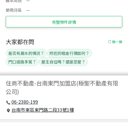
謄本用途
--
使用分區
--
完整物件詳情
大家都在問
換一換
是否有漏水的情況？
附近的租金行情如何？
門口道路多寬？
屋主自住嗎？還是空屋？
住商不動產
-
台南東門加盟店(極聖不動產有限
公司)
06-2380-199
台南市東區東門路二段33號1樓