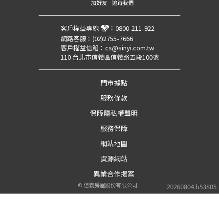
加好友
追蹤我們
客戶權益專線
：
0800-211-922
網路客服：
(02)2755-7666
客戶權益信箱：
cs@sinyi.com.tw
110 台北市信義區信義路五段100號
門市據點
服務條款
保障隱私權聲明
服務保障
網站地圖
資源網站
異業合作提案
©
信義房屋股份有限公司
20260804.b53805