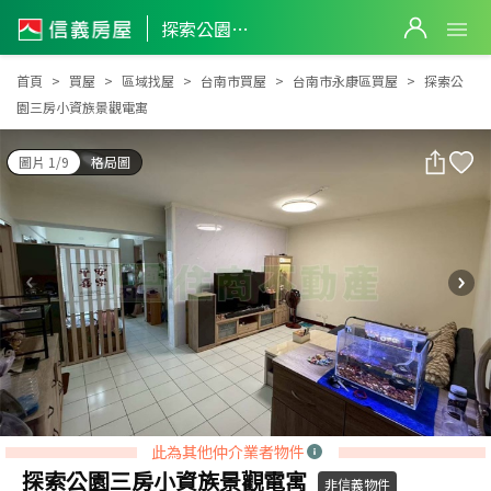
探索公園三房小資族景觀電寓
探索公園三房小資族景觀電寓
首頁
買屋
區域找屋
台南市買屋
台南市永康區買屋
探索公
園三房小資族景觀電寓
圖片 1/9
格局圖
此為其他仲介業者物件
探索公園三房小資族景觀電寓
非信義物件