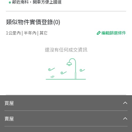
鄰近南科，開車方便上國道
類似物件實價登錄
(
0
)
1公里內 | 半年內 | 其它
編輯篩選條件
還沒有任何成交資訊
買屋
賣屋