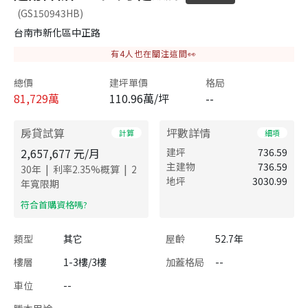
(GS150943HB)
台南市新化區中正路
有
4
人也在關注這間👀
總價
建坪單價
格局
81,729
萬
110.96萬/坪
--
房貸試算
坪數詳情
計算
細項
2,657,677
元/月
建坪
736.59
主建物
736.59
|
|
30
年
利率
2.35
%概算
2
地坪
3030.99
年寬限期
​符合首購資格嗎?
類型
其它
屋齡
52.7年
樓層
1-3樓/3樓
加蓋格局
--
車位
--