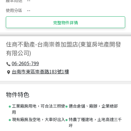
謄本用途
--
使用分區
--
完整物件詳情
住商不動產
-
台南崇善加盟店(東篁房地產開發
有限公司)
06-2605-799
台南市東區崇善路183號1樓
物件特色
工業廠房用地，可合法三照使
適合倉儲、廠辦，企業總部
用
現有廠房及空地，大車好出入
特農丁種建地，土地高達三千
坪