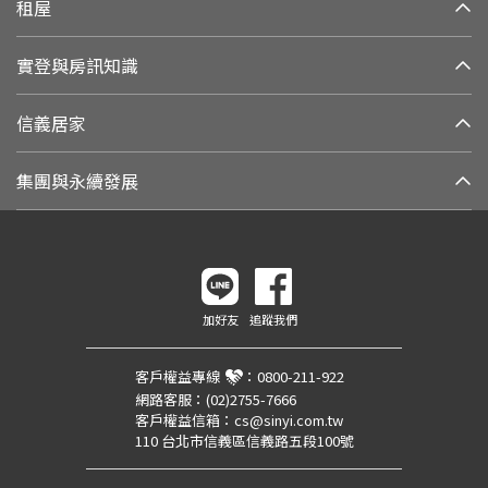
租屋
實登與房訊知識
信義居家
集團與永續發展
加好友
追蹤我們
客戶權益專線
：
0800-211-922
網路客服：
(02)2755-7666
客戶權益信箱：
cs@sinyi.com.tw
110 台北市信義區信義路五段100號