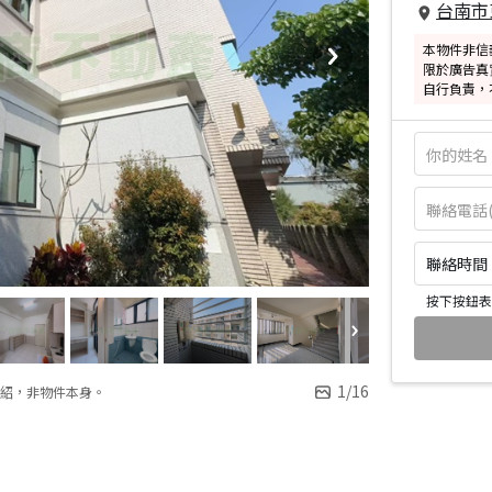
台南市
本物件非信
限於廣告真
自行負責，
聯絡時間：皆
按下按鈕表
1
/
16
紹，非物件本身。