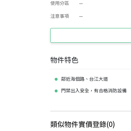
使用分區
--
注意事項
--
物件特色
鄰近海佃路、台江大道
門禁出入安全，有合格消防設備
類似物件實價登錄
(
0
)