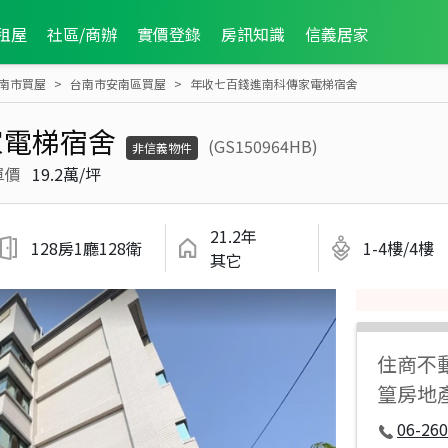
租屋
社區/商辦
實價登錄
房訊知識
信義居家
南市買屋
台南市安南區買屋
年收七百錢進南科傳家電梯宿舍
家電梯宿舍
(GS150964HB)
非信義物件
單價
19.2萬/坪
21.2年
128房1廳128衛
1-4樓/4樓
其它
住商不
篁房地
06-260