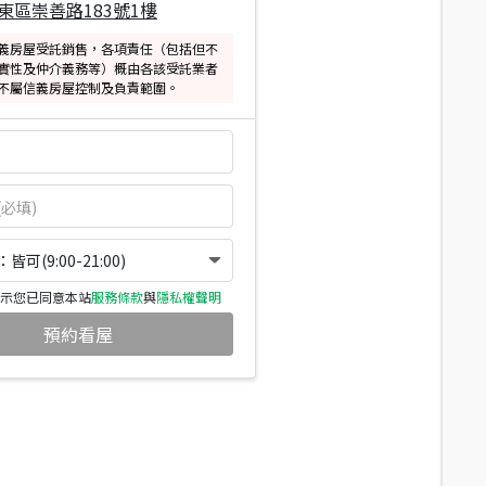
東區崇善路183號1樓
義房屋受託銷售，各項責任（包括但不
實性及仲介義務等）概由各該受託業者
不屬信義房屋控制及負責範圍。
可(9:00-21:00)
示您已同意本站
服務條款
與
隱私權聲明
預約看屋