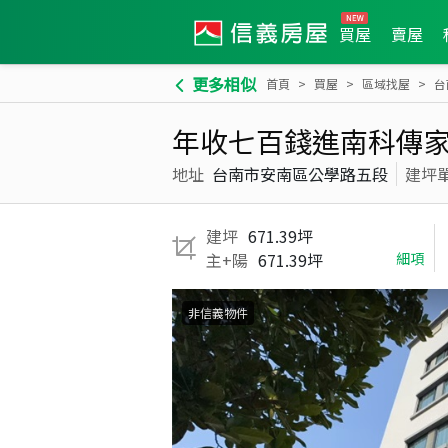
買屋
賣屋
更多相似
首頁
買屋
區域找屋
台
年收七百錢進南科傳
地址
台南市安南區公學路五段
建坪
建坪
671.39坪
主+陽
671.39坪
細項
非信義物件