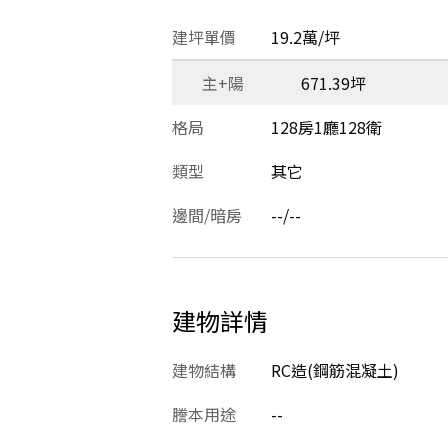
建坪單價
19.2萬/坪
主+陽
671.39坪
格局
128房1廳128衛
類型
其它
邊間/暗房
--/--
建物詳情
建物結構
RC造(鋼筋混凝土)
謄本用途
--