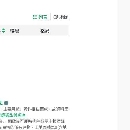
列表
地圖
齡
樓層
格局
明
之「主要用途」資料推估而成，故資料呈
登錄類型與順序
功能，開啟後可即時排除顯示申報備註
易標的僅有建物、土地面積為0(含地