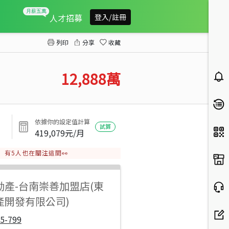
年收七百錢進南科傳家電梯宿舍
人才招募
登入/註冊
列印
分享
收藏
12,888
萬
依據你的設定值計算
試算
419,079
元/月
有
5
人也在關注這間👀
動產
-
台南崇善加盟店(東
產開發有限公司)
5-799