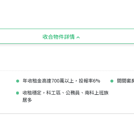
收合物件詳情
年收租金高達700萬以上，投報率6%
間間套
收租穩定，科工區、公務員、南科上班族
居多