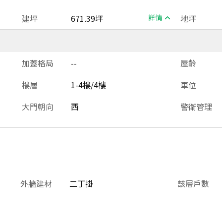
建坪
671.39坪
詳情
地坪
加蓋格局
--
屋齡
樓層
1-4樓/4樓
車位
大門朝向
西
警衛管理
外牆建材
二丁掛
該層戶數