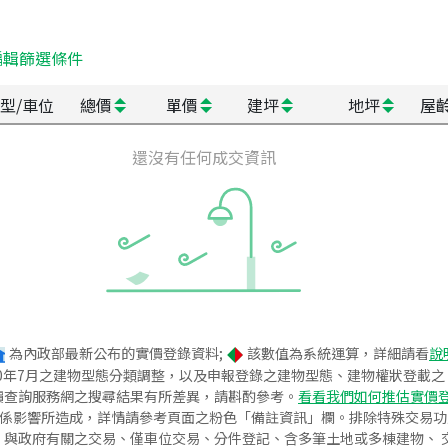
編輯篩選條件
型/車位
總價
單價
建坪
地坪
屋
還沒有任何成交資訊
為內政部最新公布的實價登錄資料;
該數值為系統運算，詳細請看
說
020年7月之建物型態分類調整，以及申報登錄之建物型態、建物權狀登載
價查詢服務網之搜尋結果有所差異，請斟酌參考。
看看我們如何推估實價
關係影響所造成，詳情請參考頁面之粉色「備註資訊」欄。排除特殊交易
與政府有關之交易、僅車位交易、分件登記、含多筆土地或多棟建物、 交