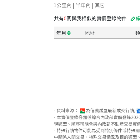
1公里內 | 半年內 | 其它
共有
0
間與我相似的實價登錄物件
年月
地址
類
- 資料來源：
為信義房屋最新成交行情;
- 本實價登錄分類係綜合內政部實價登錄2
現類型、順序可能會與內政部不動產交易實
- 特殊行情物件可能為受到特別條件或特殊
中關係人間交易、特殊交易情況及標的類型、