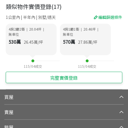
類似物件實價登錄
(
17
)
1公里內 | 半年內 | 別墅/透天
編輯篩選條件
4房2廳2衛
20.04
坪
4房1廳1衛
20.46
坪
|
|
|
|
無車位
無車位
530
萬
570
萬
26.45
萬/坪
27.86
萬/坪
115/04
成交
115/04
成交
完整實價登錄
買屋
賣屋
租屋