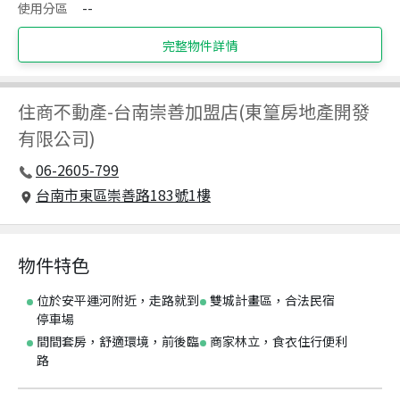
使用分區
--
完整物件詳情
住商不動產
-
台南崇善加盟店(東篁房地產開發
有限公司)
06-2605-799
台南市東區崇善路183號1樓
物件特色
位於安平運河附近，走路就到
雙城計畫區，合法民宿
停車場
間間套房，舒適環境，前後臨
商家林立，食衣住行便利
路