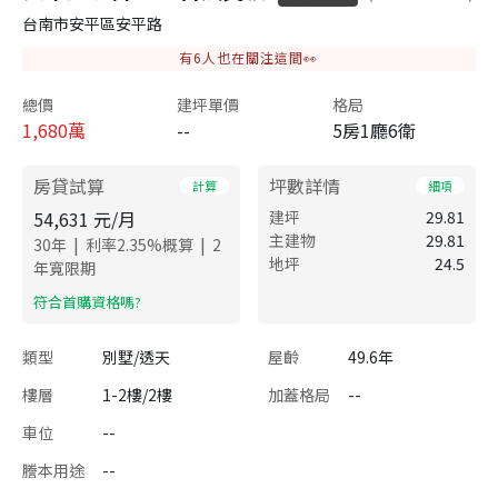
台南市安平區安平路
有
6
人也在關注這間👀
總價
建坪單價
格局
1,680
萬
--
5房1廳6衛
房貸試算
坪數詳情
計算
細項
54,631
元/月
建坪
29.81
主建物
29.81
|
|
30
年
利率
2.35
%概算
2
地坪
24.5
年寬限期
​符合首購資格嗎?
類型
別墅/透天
屋齡
49.6年
樓層
1-2樓/2樓
加蓋格局
--
車位
--
謄本用途
--