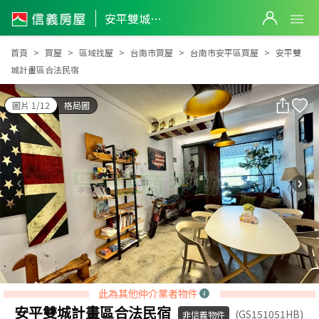
安平雙城計畫區合法民宿
安平雙城計畫區合法民宿
首頁
買屋
區域找屋
台南市買屋
台南市安平區買屋
安平雙
城計畫區合法民宿
圖片 1/12
格局圖
此為其他仲介業者物件
安平雙城計畫區合法民宿
(GS151051HB)
非信義物件