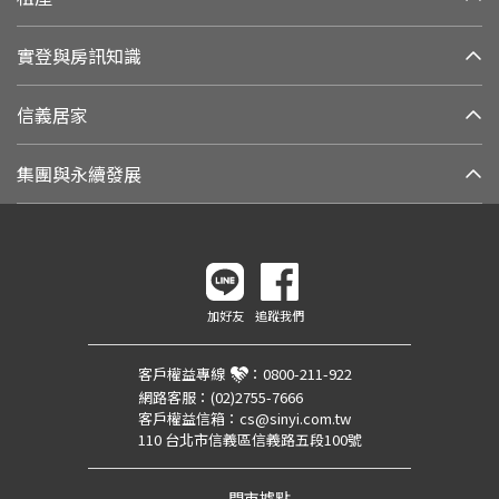
實登與房訊知識
信義居家
集團與永續發展
加好友
追蹤我們
客戶權益專線
：
0800-211-922
網路客服：
(02)2755-7666
客戶權益信箱：
cs@sinyi.com.tw
110 台北市信義區信義路五段100號
門市據點