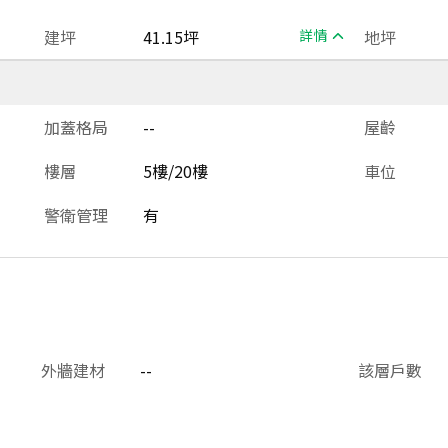
建坪
41.15坪
詳情
地坪
加蓋格局
--
屋齡
樓層
5樓/20樓
車位
警衛管理
有
外牆建材
--
該層戶數