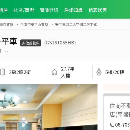
租屋
社區/商辦
實價登錄
房訊知識
信義居家
南市買屋
台南市安平區買屋
安平三改二大空間二房平車
房平車
(GS151055HB)
非信義物件
價
--
27.7年
2房2廳2衛
5樓/20樓
大樓
住商不
店(皇
06-70