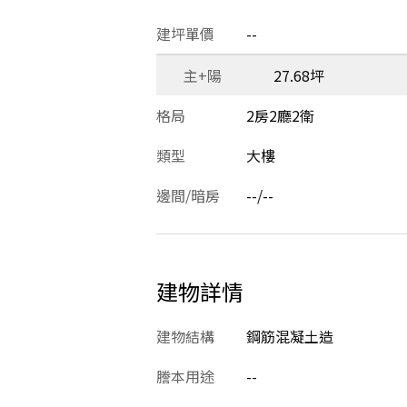
建坪單價
--
主+陽
27.68坪
格局
2房2廳2衛
類型
大樓
邊間/暗房
--/--
建物詳情
建物結構
鋼筋混凝土造
謄本用途
--