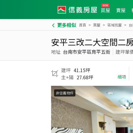
買屋
賣屋
更多相似
首頁
買屋
區域找屋
台
安平三改二大空間二
地址
台南市安平區育平五街
建坪單
建坪
41.15坪
主+陽
27.68坪
細項
非信義物件