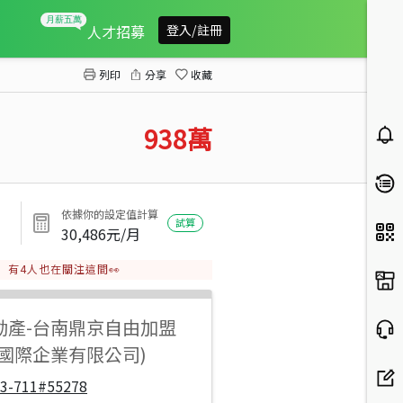
安平三改二大空間二房平車
人才招募
登入/註冊
列印
分享
收藏
938
萬
依據你的設定值計算
試算
30,486
元/月
有
4
人也在關注這間👀
動產
-
台南鼎京自由加盟
盛國際企業有限公司)
33-711#55278