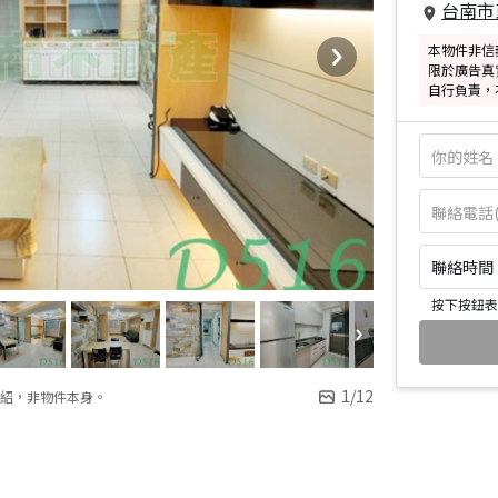
台南市
本物件非信
限於廣告真
自行負責，
聯絡時間：皆
按下按鈕表
1
/
12
紹，非物件本身。