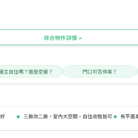
收合物件詳情
屋主自住嗎？還是空屋？
門口可否停車？
能好
三房改二房，室內大空間，自住收租皆可
有平面