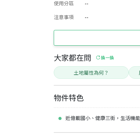
使用分區
--
注意事項
--
大家都在問
換一換
土地屬性為何？
物件特色
近億載國小、健康三街，生活機