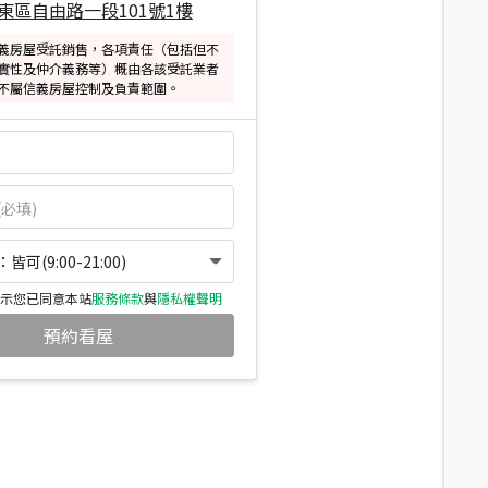
東區自由路一段101號1樓
義房屋受託銷售，各項責任（包括但不
實性及仲介義務等）概由各該受託業者
不屬信義房屋控制及負責範圍。
可(9:00-21:00)
示您已同意本站
服務條款
與
隱私權聲明
預約看屋