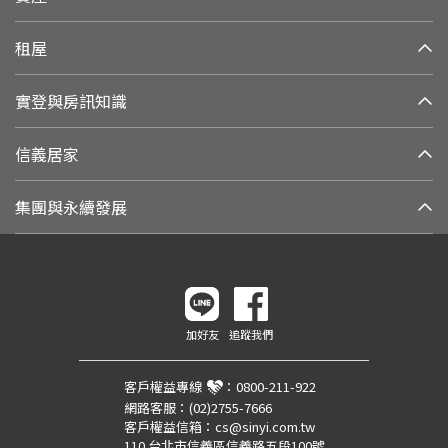
租屋
實登與房訊知識
信義居家
集團與永續發展
加好友
追蹤我們
客戶權益專線
：
0800-211-922
網路客服：
(02)2755-7666
客戶權益信箱：
cs@sinyi.com.tw
110 台北市信義區信義路五段100號