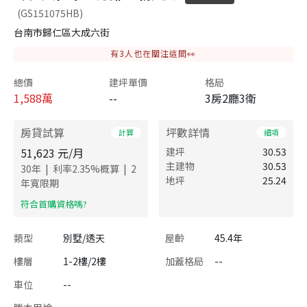
(GS151075HB)
台南市歸仁區大成六街
有
3
人也在關注這間👀
總價
建坪單價
格局
1,588
萬
--
3房2廳3衛
房貸試算
坪數詳情
計算
細項
51,623
元/月
建坪
30.53
主建物
30.53
|
|
30
年
利率
2.35
%概算
2
地坪
25.24
年寬限期
​符合首購資格嗎?
類型
別墅/透天
屋齡
45.4年
樓層
1-2樓/2樓
加蓋格局
--
車位
--