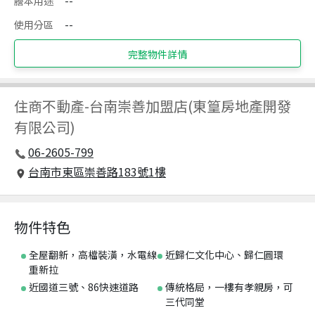
謄本用途
--
使用分區
--
完整物件詳情
住商不動產
-
台南崇善加盟店(東篁房地產開發
有限公司)
06-2605-799
台南市東區崇善路183號1樓
物件特色
全屋翻新，高檔裝潢，水電線
近歸仁文化中心、歸仁圓環
重新拉
近國道三號、86快速道路
傳統格局，一樓有孝親房，可
三代同堂