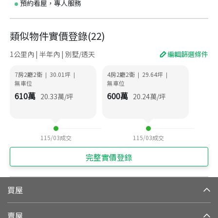
預約看屋，專人服務
類似物件實價登錄
(
22
)
1公里內 | 半年內 | 別墅/透天
編輯篩選條件
7房2廳2衛
30.01
坪
4房2廳2衛
29.64
坪
|
|
|
|
無車位
無車位
610
萬
600
萬
20.33
萬/坪
20.24
萬/坪
115/03
成交
115/03
成交
完整實價登錄
買屋
賣屋