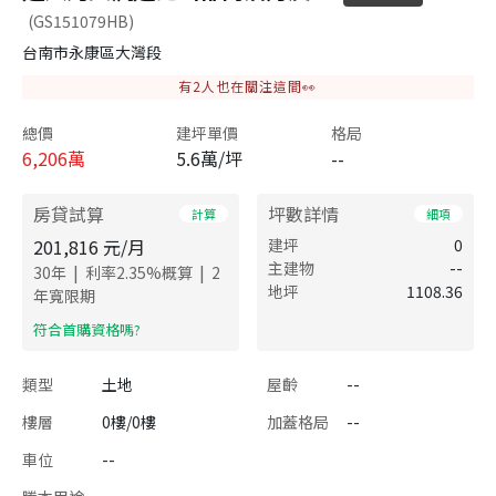
(GS151079HB)
台南市永康區大灣段
有
2
人也在關注這間👀
總價
建坪單價
格局
6,206
萬
5.6萬/坪
--
房貸試算
坪數詳情
計算
細項
201,816
元/月
建坪
0
主建物
--
|
|
30
年
利率
2.35
%概算
2
地坪
1108.36
年寬限期
​符合首購資格嗎?
類型
土地
屋齡
--
樓層
0樓/0樓
加蓋格局
--
車位
--