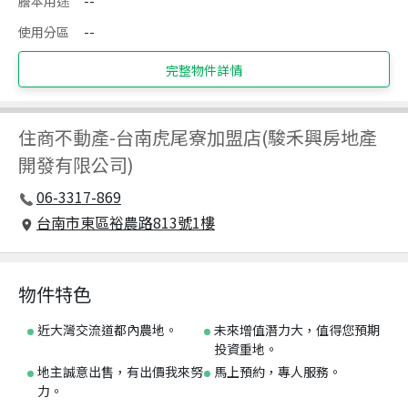
謄本用途
--
使用分區
--
完整物件詳情
住商不動產
-
台南虎尾寮加盟店(駿禾興房地產
開發有限公司)
06-3317-869
台南市東區裕農路813號1樓
物件特色
近大灣交流道都內農地。
未來增值潛力大，值得您預期
投資重地。
地主誠意出售，有出價我來努
馬上預約，專人服務。
力。