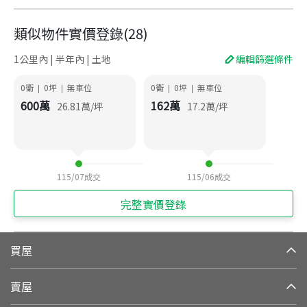
類似物件實價登錄
(
28
)
1公里內 | 半年內 | 土地
編輯篩選條件
0衛
0
坪
無車位
0衛
0
坪
無車位
|
|
|
|
600
萬
162
萬
26.81
萬/坪
17.2
萬/坪
115/07
成交
115/06
成交
完整實價登錄
買屋
賣屋