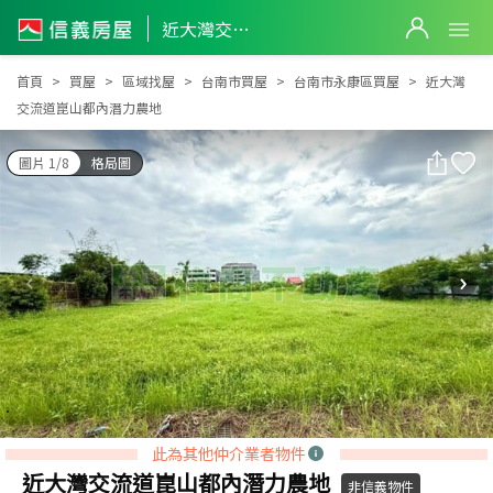
近大灣交流道崑山都內潛力農地
近大灣交流道崑山都內潛力農地
首頁
買屋
區域找屋
台南市買屋
台南市永康區買屋
近大灣
交流道崑山都內潛力農地
圖片 1/8
格局圖
此為其他仲介業者物件
近大灣交流道崑山都內潛力農地
非信義物件