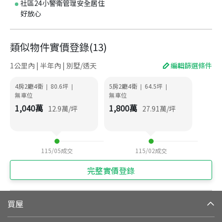
社區24小警衛管理安全居住
好放心
類似物件實價登錄
(
13
)
1公里內 | 半年內 | 別墅/透天
編輯篩選條件
4房2廳4衛
80.6
坪
5房2廳4衛
64.5
坪
|
|
|
|
無車位
無車位
1,040
萬
1,800
萬
12.9
萬/坪
27.91
萬/坪
115/05
成交
115/02
成交
完整實價登錄
買屋