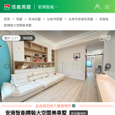
安南智能精裝大空間美車墅
安南智能精裝大空間美車墅
首頁
買屋
區域找屋
台南市買屋
台南市安南區買屋
安南智
能精裝大空間美車墅
圖片 1/17
格局圖
此為其他仲介業者物件
安南智能精裝大空間美車墅
非信義物件