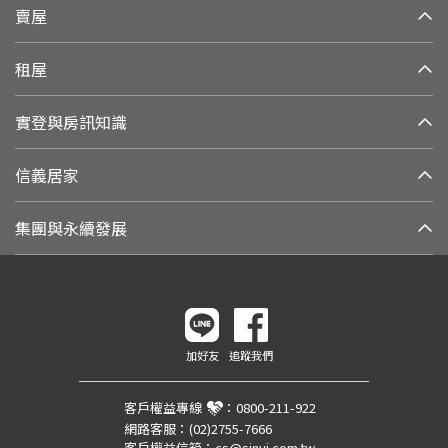
賣屋
租屋
實登與房訊知識
信義居家
集團與永續發展
加好友
追蹤我們
客戶權益專線
：
0800-211-922
網路客服：
(02)2755-7666
客戶權益信箱：
cs@sinyi.com.tw