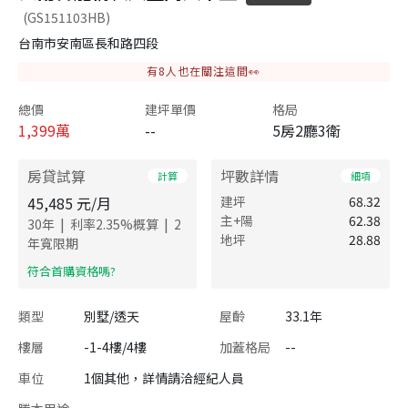
(GS151103HB)
台南市安南區長和路四段
有
8
人也在關注這間👀
總價
建坪單價
格局
1,399
萬
--
5房2廳3衛
房貸試算
坪數詳情
計算
細項
45,485
元/月
建坪
68.32
主+陽
62.38
|
|
30
年
利率
2.35
%概算
2
地坪
28.88
年寬限期
​符合首購資格嗎?
類型
別墅/透天
屋齡
33.1年
樓層
-1-4樓/4樓
加蓋格局
--
車位
1個其他，詳情請洽經紀人員