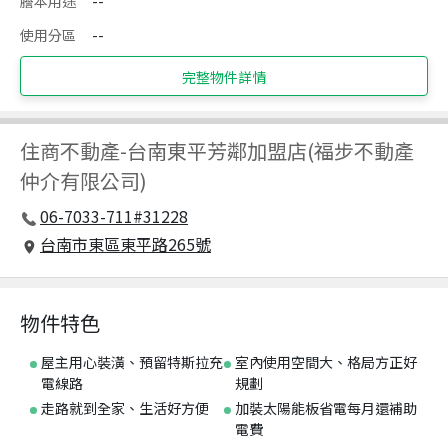
謄本用途
--
使用分區
--
完整物件詳情
住商不動產
-
台南東平芳鄰加盟店(福步不動產
仲介有限公司)
06-7033-711#31228
台南市東區東平路265號
物件特色
屋主用心裝潢、預留特斯拉充
室內使用空間大、格局方正好
電線路
規劃
走路就到全家、生活好方便
加裝太陽能板省電每月還補助
電費